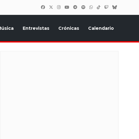
úsica
Entrevistas
Crónicas
Calendario
inión, Eurostars, y todo lo relacionado con el festival de