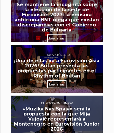
Se mantiene la incógnita sobre
la elección de la sede de
Eurovisión 2027: la emisora
anfitriona BNT niega que existan
discrepancias con el Gobierno
de Bulgaria
Leer más
EUROVISIÓN ASIA
¡Una de ellas irá a Eurovisión Asia
2026! Bután presenta las
propuestas participantes en el
Rhythm of Bhutan
Leer más
EUROVISIÓN JUNIOR
«Muzika Nas Spaja» será la
propuesta con la que Mija
Vujović representará a
Montenegro en Eurovisión Junior
2026