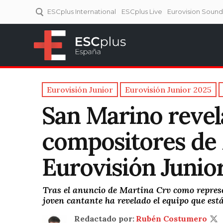
ESCplus International
ESCplus Live
Eurovision Soun
ESCplus España
Tu punto de referencia al
Eurovisión y NFs.
Eurovisión Junior
Eurovisión Junior 2025
San Marino revel
compositores de 
Eurovisión Junio
Tras el anuncio de Martina Crv como represen
joven cantante ha revelado el equipo que es
Redactado por:
Rubén Costumero