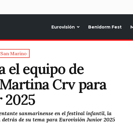
d
Eurovisión
Benidorm Fest
M
ternativo sobre la música y fiestas de toda Europa, Noticias diarias, op
San Marino
a el equipo de
Martina Crv para
r 2025
tante sanmarinense en el festival infantil, la
tá detrás de su tema para Eurovisión Junior 2025