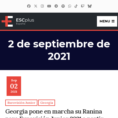
MENU
ESCplus España
2 de septiembre de
2021
Sep
02
2021
Eurovisión Junior
Georgia
Georgia pone en marcha su Ranina