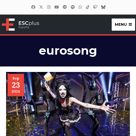
MENU
ESCplus España
eurosong
Sep
23
2024