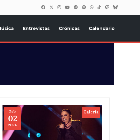
úsica
Entrevistas
Crónicas
Calendario
inión, Eurostars, y todo lo relacionado con el festival de
Feb
Galeria
02
2024