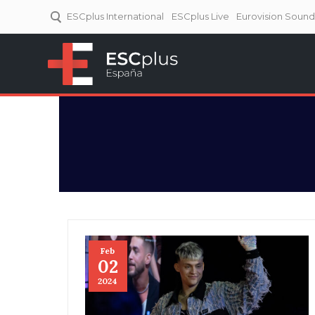
ESCplus International
ESCplus Live
Eurovision Soun
ESCplus España
Tu punto de referencia al
Eurovisión y NFs.
Feb
02
2024