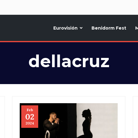
d
Eurovisión
Benidorm Fest
M
ternativo sobre la música y fiestas de toda Europa, Noticias diarias, op
dellacruz
Feb
02
2024