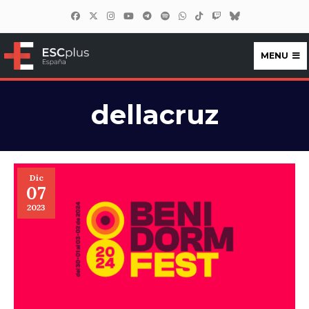
MENU
ESCplus España
dellacruz
Dic
07
2023