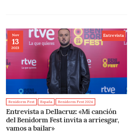
Nov
Entrevista
13
2023
Benidorm Fest
España
Benidorm Fest 2024
Entrevista a Dellacruz: «Mi canción
del Benidorm Fest invita a arriesgar,
vamos a bailar»