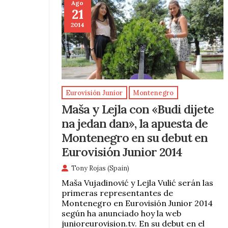
Ago
21
2014
Eurovisión Junior
Montenegro
Maša y Lejla con «Budi dijete
na jedan dan», la apuesta de
Montenegro en su debut en
Eurovisión Junior 2014
Tony Rojas (Spain)
Maša Vujadinović y Lejla Vulić serán las
primeras representantes de
Montenegro en Eurovisión Junior 2014
según ha anunciado hoy la web
junioreurovision.tv. En su debut en el