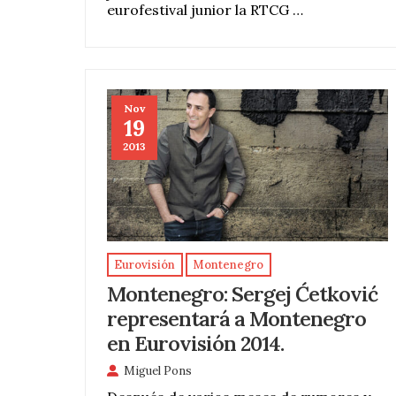
eurofestival junior la RTCG …
Nov
19
2013
Eurovisión
Montenegro
Montenegro: Sergej Ćetković
representará a Montenegro
en Eurovisión 2014.
Miguel Pons