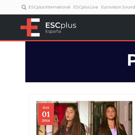
ESCplus International
ESCplus Live
Eurovision Soun
ESCplus España
Tu punto de referencia al
Eurovisión y NFs.
Oct
01
2014