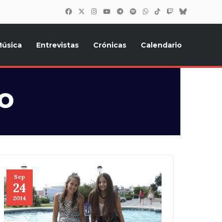
úsica
Entrevistas
Crónicas
Calendario
inión, Eurostars, y todo lo relacionado con el festival de
o
Sep
24
2014