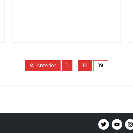
Anterior
1
…
18
19