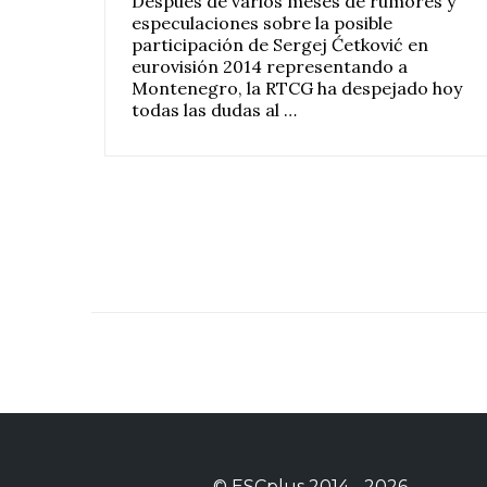
Después de varios meses de rumores y
especulaciones sobre la posible
participación de Sergej Ćetković en
eurovisión 2014 representando a
Montenegro, la RTCG ha despejado hoy
todas las dudas al …
©
ESCplus
2014 -
2026