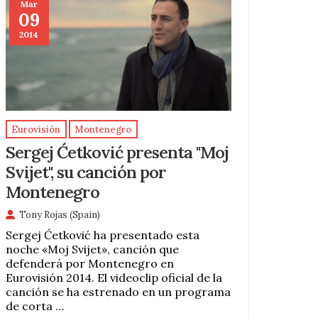
Mar
09
2014
Eurovisión
Montenegro
Sergej Ćetković presenta "Moj
Svijet", su canción por
Montenegro
Tony Rojas (Spain)
Sergej Ćetković ha presentado esta
noche «Moj Svijet», canción que
defenderá por Montenegro en
Eurovisión 2014. El videoclip oficial de la
canción se ha estrenado en un programa
de corta …