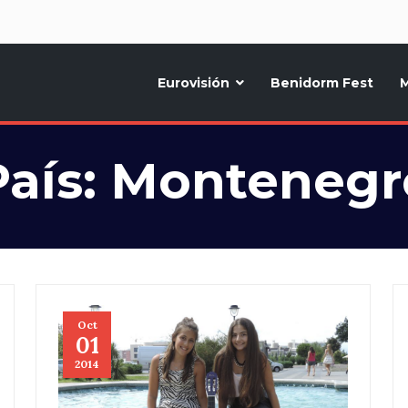
d
Eurovisión
Benidorm Fest
M
ternativo sobre la música y fiestas de toda Europa, Noticias diarias, op
País:
Montenegr
Oct
01
2014