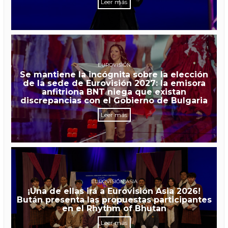
Leer más
EUROVISIÓN
Se mantiene la incógnita sobre la elección
de la sede de Eurovisión 2027: la emisora
anfitriona BNT niega que existan
discrepancias con el Gobierno de Bulgaria
Leer más
EUROVISIÓN ASIA
¡Una de ellas irá a Eurovisión Asia 2026!
Bután presenta las propuestas participantes
en el Rhythm of Bhutan
Leer más