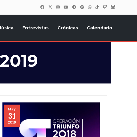
úsica
Entrevistas
Crónicas
Calendario
inión, Eurostars, y todo lo relacionado con el festival de
 2019
May
31
2019