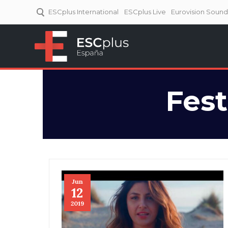
ESCplus International
ESCplus Live
Eurovision Soun
ESCplus España
Tu punto de referencia al
Eurovisión y NFs.
Fest
Jun
12
2019