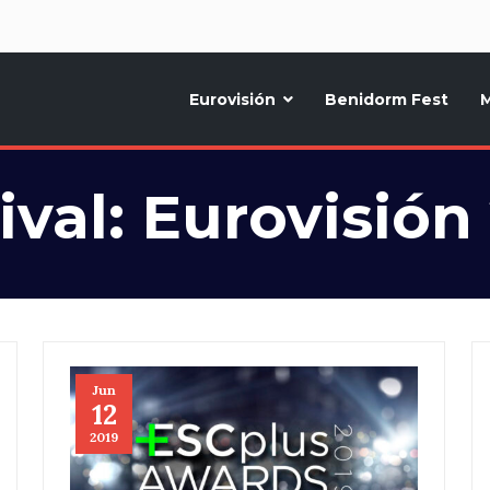
d
Eurovisión
Benidorm Fest
M
ternativo sobre la música y fiestas de toda Europa, Noticias diarias, op
ival:
Eurovisión
Jun
12
2019