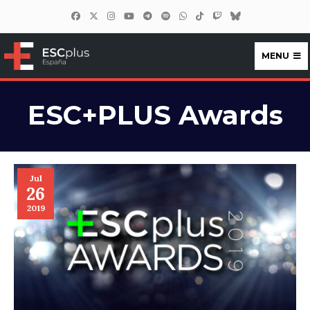
MENU
ESCplus España
ESC+PLUS Awards
Jul
26
2019