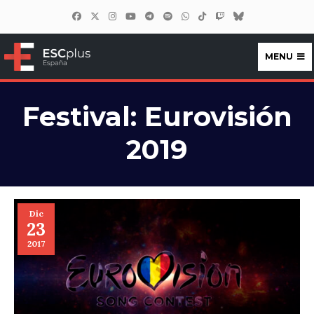
MENU
ESCplus España
Festival:
Eurovisión
2019
Dic
23
2017