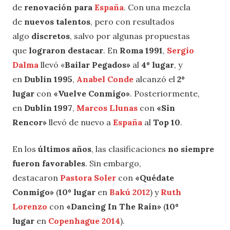
de
renovación para
España
. Con una mezcla
de
nuevos talentos
, pero con resultados
algo
discretos
, salvo por algunas propuestas
que
lograron destacar
. En
Roma 1991
,
Sergio
Dalma
llevó «
Bailar Pegados»
al
4º lugar
, y
en
Dublín 1995
,
Anabel Conde
alcanzó el
2º
lugar
con
«Vuelve Conmigo»
. Posteriormente,
en
Dublín 1997
,
Marcos Llunas
con
«Sin
Rencor»
llevó de nuevo a
España
al
Top 10
.
En los
últimos años
, las clasificaciones
no siempre
fueron favorables
. Sin embargo,
destacaron
Pastora Soler
con
«Quédate
Conmigo»
(
10º lugar
en
Bakú 2012
) y
Ruth
Lorenzo
con
«Dancing In The Rain»
(
10º
lugar
en
Copenhague 2014
).