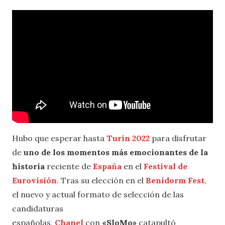
Hubo que esperar hasta
Turín 2022
para disfrutar
de
uno de los momentos más emocionantes de la
historia
reciente de
España
en el
Festival de
Eurovisión
. Tras su elección en el
Benidorm Fest
,
el nuevo y actual formato de selección de las
candidaturas
españolas,
Chanel
con
«SloMo»
catapultó