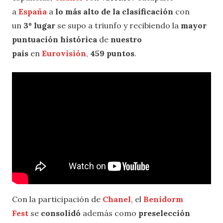
a
España
a
lo más alto de la clasificación
con
un
3º lugar
se supo a triunfo y recibiendo la
mayor
puntuación histórica
de
nuestro
país
en
Eurovisión
,
459 puntos
.
Con la participación de
Chanel
, el
Benidorm
Fest
se
consolidó
además como
preselección