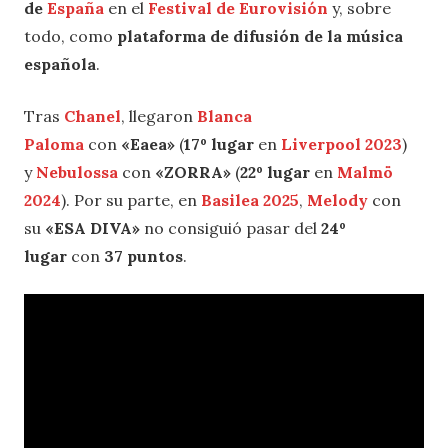
de
España
en el
Festival de Eurovisión
y, sobre
todo, como
plataforma de difusión de la música
española
.
Tras
Chanel
, llegaron
Blanca
Paloma
con
«Eaea»
(
17º lugar
en
Liverpool 2023
)
y
Nebulossa
con
«ZORRA»
(
22º lugar
en
Malmö
2024
). Por su parte, en
Basilea 2025
,
Melody
con
su
«ESA DIVA»
no consiguió pasar del
24º
lugar
con
37 puntos
.