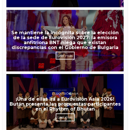
EUROVISIÓN
Se mantiene la incógnita sobre la elección
de la sede de Eurovisión 2027: la emisora
anfitriona BNT niega que existan
discrepancias con el Gobierno de Bulgaria
Leer más
EUROVISIÓN ASIA
¡Una de ellas irá a Eurovisión Asia 2026!
Bután presenta las propuestas participantes
en el Rhythm of Bhutan
Leer más