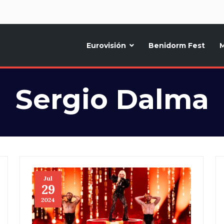
d
Eurovisión
Benidorm Fest
M
ternativo sobre la música y fiestas de toda Europa, Noticias diarias, op
Sergio Dalma
Jul
29
2024