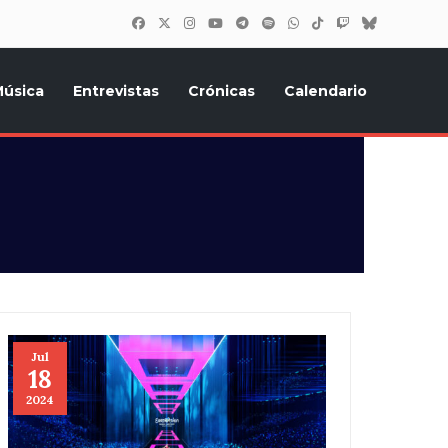
úsica
Entrevistas
Crónicas
Calendario
inión, Eurostars, y todo lo relacionado con el festival de
Jul
18
2024