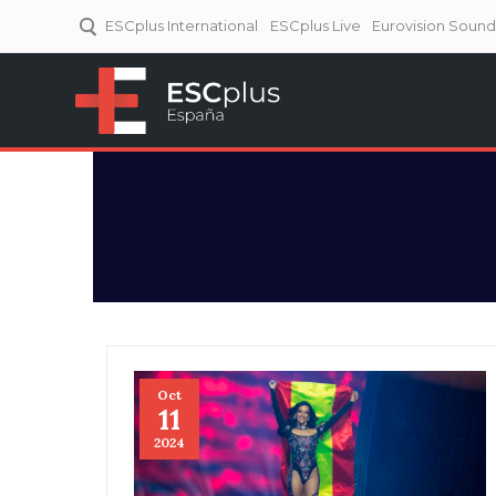
ESCplus International
ESCplus Live
Eurovision Soun
ESCplus España
Tu punto de referencia al
Eurovisión y NFs.
Oct
11
2024