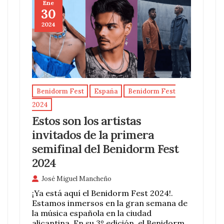
Ene
30
2024
Benidorm Fest
España
Benidorm Fest
2024
Estos son los artistas
invitados de la primera
semifinal del Benidorm Fest
2024
José Miguel Mancheño
¡Ya está aquí el Benidorm Fest 2024!.
Estamos inmersos en la gran semana de
la música española en la ciudad
alicantina. En su 3º edición, el Benidorm