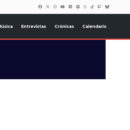
úsica
Entrevistas
Crónicas
Calendario
inión, Eurostars, y todo lo relacionado con el festival de