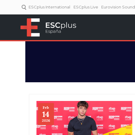
ESCplus International
ESCplus Live
Eurovision Soun
ESCplus España
Tu punto de referencia al
Eurovisión y NFs.
Feb
14
2026