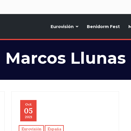
d
Eurovisión
Benidorm Fest
M
ternativo sobre la música y fiestas de toda Europa, Noticias diarias, op
Marcos Llunas
Oct
05
2021
Eurovisión
España