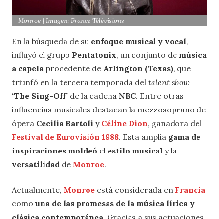
Monroe | Imagen: France Télévisions
En la búsqueda de su
enfoque musical y vocal
,
influyó el grupo
Pentatonix
, un conjunto de
música
a capela
procedente de
Arlington (Texas)
, que
triunfó en la tercera temporada del
talent show
‘The Sing-Off’
de la cadena
NBC
. Entre otras
influencias musicales destacan la mezzosoprano de
ópera
Cecilia Bartoli
y
Céline Dion
, ganadora del
Festival de Eurovisión 1988
. Esta amplia
gama de
inspiraciones moldeó
el
estilo musical
y la
versatilidad
de
Monroe
.
Actualmente,
Monroe
está considerada en
Francia
como
una de las promesas de la música lírica y
clásica contemporánea
. Gracias a sus actuaciones,