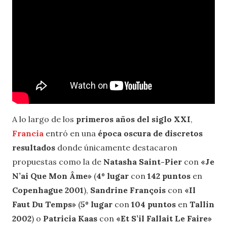
A lo largo de los
primeros años del siglo XXI
,
Francia
entró en una
época oscura de discretos
resultados
donde únicamente destacaron
propuestas como la de
Natasha Saint-Pier
con
«Je
N’ai Que Mon Âme»
(
4º lugar
con
142 puntos
en
Copenhague 2001
),
Sandrine François
con
«Il
Faut Du Temps»
(
5º lugar
con
104 puntos
en
Tallin
2002
) o
Patricia Kaas
con
«Et S’il Fallait Le Faire»