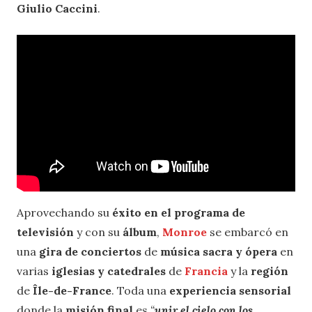
Giulio Caccini
.
Aprovechando su
éxito en el programa de
televisión
y con su
álbum
,
Monroe
se embarcó en
una
gira de conciertos
de
música sacra y ópera
en
varias
iglesias y catedrales
de
Francia
y la
región
de
Île-de-France
. Toda una
experiencia sensorial
donde la
misión final
es
“
unir el cielo con los