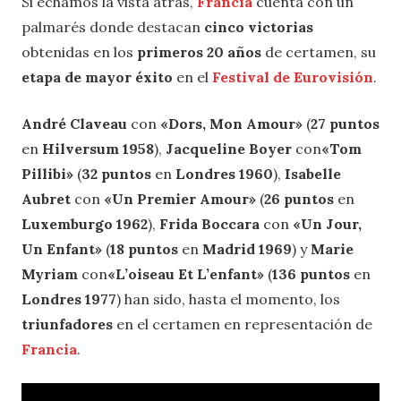
Si echamos la vista atrás,
Francia
cuenta con un
palmarés donde destacan
cinco victorias
obtenidas en los
primeros 20 años
de certamen, su
etapa de mayor éxito
en el
Festival de Eurovisión
.
André Claveau
con
«Dors, Mon Amour»
(
27 puntos
en
Hilversum 1958
),
Jacqueline Boyer
con
«Tom
Pillibi»
(
32 puntos
en
Londres 1960
),
Isabelle
Aubret
con
«Un Premier Amour»
(
26 puntos
en
Luxemburgo
1962
),
Frida Boccara
con
«Un Jour,
Un Enfant»
(
18 puntos
en
Madrid 1969
) y
Marie
Myriam
con
«L’oiseau Et L’enfant»
(
136 puntos
en
Londres 1977
) han sido, hasta el momento, los
triunfadores
en el certamen en representación de
Francia
.