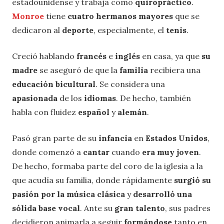
estadounidense y trabaja como
quiropráctico
.
Monroe
tiene
cuatro hermanos mayores
que se
dedicaron al
deporte
, especialmente, el
tenis
.
Creció hablando
francés
e
inglés
en casa, ya que
su
madre
se aseguró de que la
familia
recibiera una
educación bicultural
. Se considera una
apasionada
de los
idiomas
. De hecho, también
habla con fluidez
español
y
alemán
.
Pasó gran parte de su
infancia
en
Estados Unidos
,
donde comenzó a
cantar
cuando
era muy joven
.
De hecho, formaba parte del coro de la iglesia a la
que acudía su familia, donde rápidamente
surgió su
pasión por la música clásica
y
desarrolló una
sólida base vocal
. Ante su
gran talento
, sus padres
decidieron animarla a seguir
formándose
tanto en