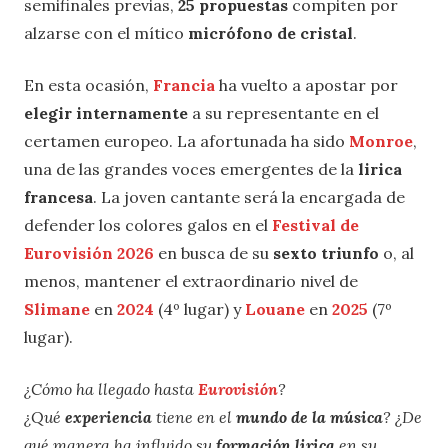
semifinales previas,
25 propuestas
compiten por
alzarse con el mítico
micrófono de cristal
.
En esta ocasión,
Francia
ha vuelto a apostar por
elegir internamente
a su representante en el
certamen europeo. La afortunada ha sido
Monroe
,
una de las grandes voces emergentes de la
lirica
francesa
. La joven cantante será la encargada de
defender los colores galos en el
Festival de
Eurovisión 2026
en busca de su
sexto triunfo
o, al
menos, mantener el extraordinario nivel de
Slimane
en
2024
(4º lugar) y
Louane
en
2025
(7º
lugar).
¿Cómo ha llegado hasta
Eurovisión
?
¿Qué
experiencia
tiene en el
mundo de la música
? ¿De
qué manera ha influido su
formación lirica
en su