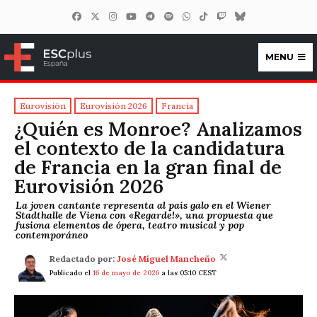
MENU
ESCplus España
Eurovisión
Eurovisión 2026
Francia
¿Quién es Monroe? Analizamos
el contexto de la candidatura
de Francia en la gran final de
Eurovisión 2026
La joven cantante representa al país galo en el Wiener
Stadthalle de Viena con «Regarde!», una propuesta que
fusiona elementos de ópera, teatro musical y pop
contemporáneo
Redactado por:
José Miguel Mancheño
Publicado el
16 de mayo de 2026
a las 05:10 CEST