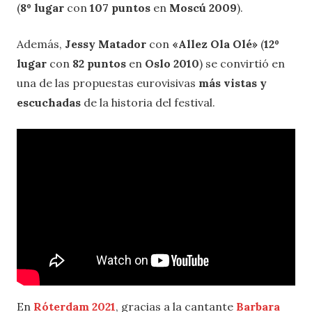
(
8º lugar
con
107 puntos
en
Moscú 2009
).
Además,
Jessy Matador
con
«Allez Ola Olé»
(
12º
lugar
con
82 puntos
en
Oslo 2010
) se convirtió en
una de las propuestas eurovisivas
más vistas y
escuchadas
de la historia del festival.
En
Róterdam 2021
, gracias a la cantante
Barbara