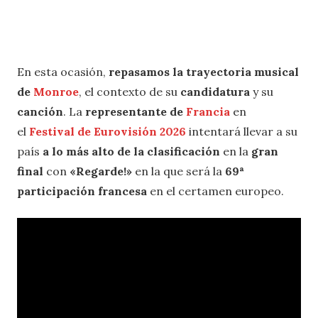
En esta ocasión,
repasamos la trayectoria musical
de
Monroe
, el contexto de su
candidatura
y su
canción
. La
representante de
Francia
en
el
Festival de Eurovisión 2026
intentará llevar a su
país
a lo más alto de la clasificación
en la
gran
final
con
«Regarde!»
en la que será la
69ª
participación francesa
en el certamen europeo.