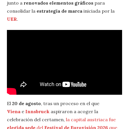
junto a
renovados elementos gráficos
para
consolidar la
estrategia de marca
iniciada por la
UER
.
El
20 de agosto
, tras un proceso en el que
Viena
e
Innsbruck
aspiraron a acoger la
celebración del certamen,
la capital austriaca fue
elegida sede
del
Festival de Eurovisión 2026
que