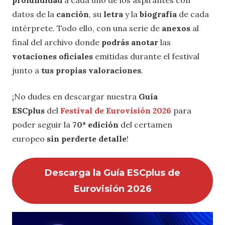
profundidad
a cada uno de los aspirantes con
datos de la
canción
, su
letra
y la
biografía
de cada
intérprete. Todo ello, con una serie de
anexos
al
final del archivo donde
podrás anotar
las
votaciones oficiales
emitidas durante el festival
junto a
tus propias valoraciones
.
¡No dudes en descargar nuestra
Guía
ESCplus
del
Festival de Eurovisión 2026
para
poder seguir la
70ª edición
del certamen
europeo
sin perderte detalle
!
Descarga la Guía ESCplus de
Eurovisión 2026