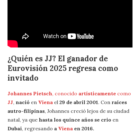
¿Quién es JJ? El ganador de
Eurovisión 2025 regresa como
invitado
Johannes Pietsch
, conocido
artísticamente
como
JJ
,
nació
en
Viena
el
29 de abril 2001
. Con
raíces
autro-filipinas
, Johannes creció lejos de su ciudad
natal, ya que
hasta los quince años se crio
en
Dubai
, regresando
a
Viena
en 2016.