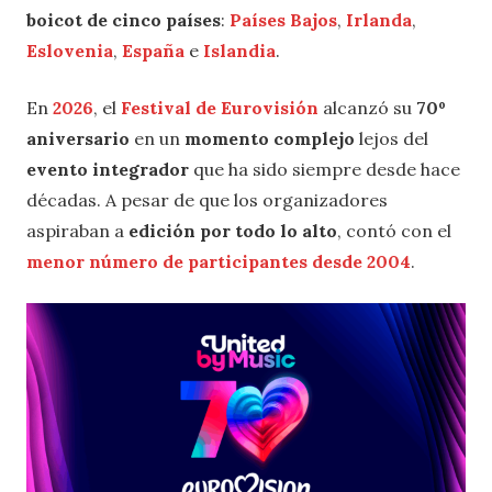
boicot de cinco países
:
Países Bajos
,
Irlanda
,
Eslovenia
,
España
e
Islandia
.
En
2026
, el
Festival de Eurovisión
alcanzó su
70º
aniversario
en un
momento complejo
lejos del
evento integrador
que ha sido siempre desde hace
décadas. A pesar de que los organizadores
aspiraban a
edición por todo lo alto
, contó con el
menor número de participantes desde 2004
.