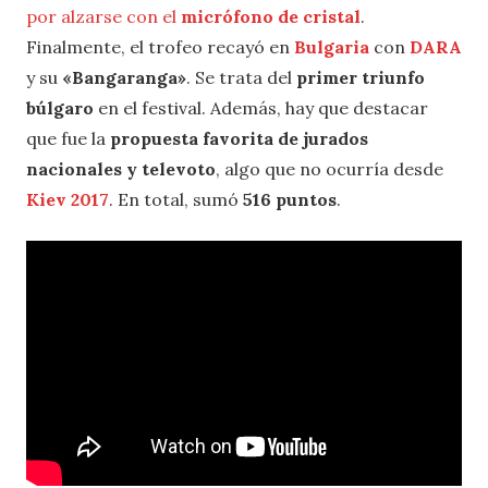
por alzarse con el
micrófono de cristal
.
Finalmente, el trofeo recayó en
Bulgaria
con
DARA
y su
«Bangaranga»
. Se trata del
primer triunfo
búlgaro
en el festival. Además, hay que destacar
que fue la
propuesta favorita de jurados
nacionales y televoto
, algo que no ocurría desde
Kiev 2017
. En total, sumó
516 puntos
.