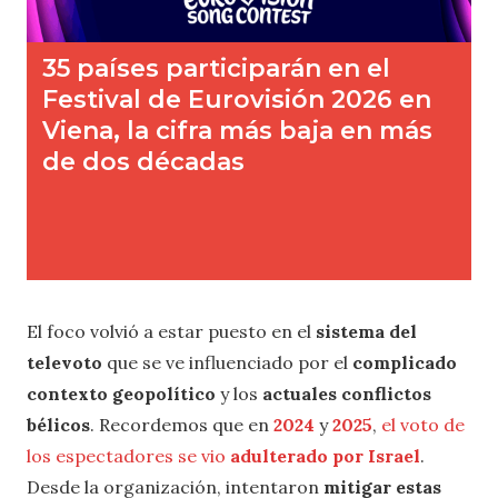
El foco volvió a estar puesto en el
sistema del
televoto
que se ve influenciado por el
complicado
contexto geopolítico
y los
actuales conflictos
bélicos
. Recordemos que en
2024
y
2025
,
el voto de
los espectadores se vio
adulterado por Israel
.
Desde la organización, intentaron
mitigar estas