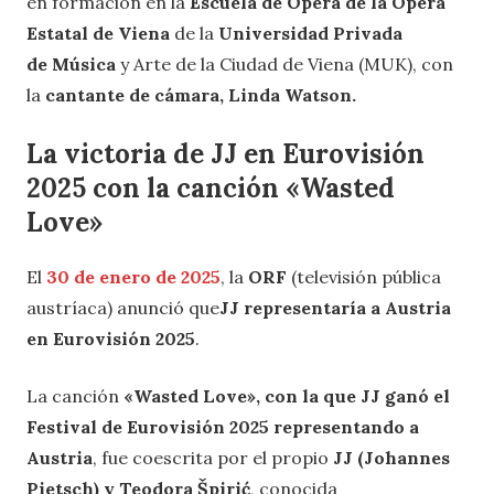
en formación en la
Escuela de Ópera de la Ópera
Estatal de Viena
de la
Universidad Privada
de Música
y Arte de la Ciudad de Viena (MUK), con
la
cantante de cámara, Linda Watson.
La victoria de JJ en Eurovisión
2025 con la canción «Wasted
Love»
El
30 de enero de 2025
, la
ORF
(televisión pública
austríaca) anunció que
JJ representaría a Austria
en Eurovisión 2025
.
La canción
«Wasted Love», con la que JJ ganó el
Festival de Eurovisión 2025 representando a
Austria
, fue coescrita por el propio
JJ (Johannes
Pietsch) y Teodora Špirić
, conocida