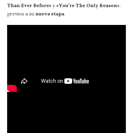
Than Ever Before»
y
«You’re The Only Reason»
,
previos a su
nueva etapa
.