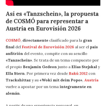
Así es «Tanzschein», la propuesta
de COSMÓ para representar a
Austria en Eurovisión 2026
COSMÓ
,
directamente
clasificado para la
gran
final
del
Festival de Eurovisión 2026
al ser el
país
anfitrión
del evento, compite con su sencillo
«
Tanzschein
»
. Se trata de un tema compuesto por
el propio
Benjamin Gedeon
junto a
Elias Stejskal
y
Ella Stern
. Por primera vez desde
Bakú 2012
con
Trackshittaz
y su
«Woki mit deim Popo»
,
Austria
vuelve a apostar por un tema
íntegramente en
alemán
.
A partir de una experiencia personal, en