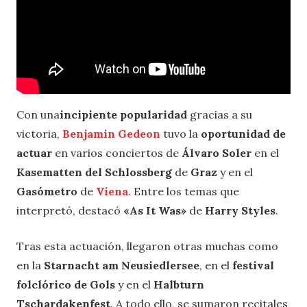
Con una
incipiente popularidad
gracias a su
victoria,
Benjamin Gedeon
tuvo la
oportunidad de
actuar
en varios conciertos de
Álvaro Soler
en el
Kasematten del Schlossberg
de
Graz
y en el
Gasómetro
de
Viena
. Entre los temas que
interpretó, destacó
«As It Was»
de
Harry Styles
.
Tras esta actuación, llegaron otras muchas como
en la
Starnacht am Neusiedlersee
, en el
festival
folclórico de Gols
y en el
Halbturn
Tschardakenfest
. A todo ello, se sumaron recitales