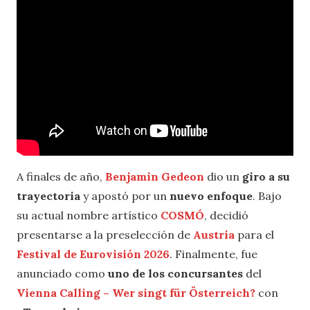
A finales de año,
Benjamin Gedeon
dio un
giro a su
trayectoria
y apostó por un
nuevo enfoque
. Bajo
su actual nombre artístico
COSMÓ
, decidió
presentarse a la preselección de
Austria
para el
Festival de Eurovisión 2026
. Finalmente, fue
anunciado como
uno de los concursantes
del
Vienna Calling – Wer singt für Österreich?
con