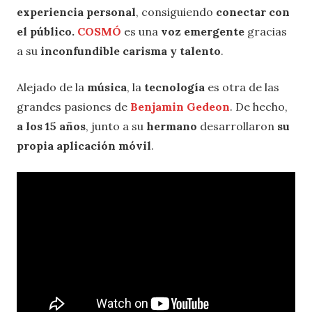
experiencia personal
, consiguiendo
conectar con
el público.
COSMÓ
es una
voz emergente
gracias
a su
inconfundible carisma y talento
.
Alejado de la
música
, la
tecnología
es otra de las
grandes pasiones de
Benjamin Gedeon
. De hecho,
a los 15 años
, junto a su
hermano
desarrollaron
su
propia aplicación móvil
.