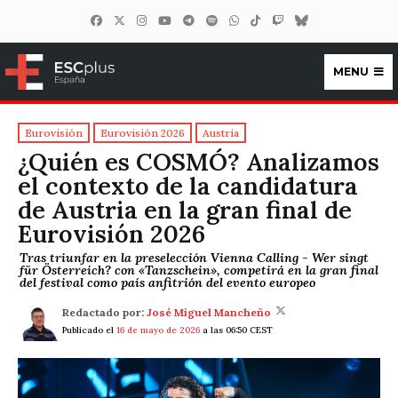
MENU
ESCplus España
Eurovisión
Eurovisión 2026
Austria
¿Quién es COSMÓ? Analizamos
el contexto de la candidatura
de Austria en la gran final de
Eurovisión 2026
Tras triunfar en la preselección Vienna Calling - Wer singt
für Österreich? con «Tanzschein», competirá en la gran final
del festival como país anfitrión del evento europeo
Redactado por:
José Miguel Mancheño
Publicado el
16 de mayo de 2026
a las 06:50 CEST