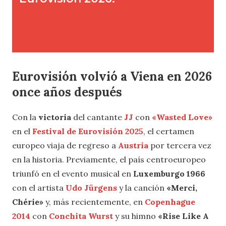
Eurovisión volvió a Viena en 2026
once años después
Con la
victoria
del cantante
JJ
con
«Wasted Love»
en el
Festival de Eurovisión 2025
, el certamen
europeo viaja de regreso a
Austria
por tercera vez
en la historia. Previamente, el país centroeuropeo
triunfó en el evento musical en
Luxemburgo 1966
con el artista
Udo Jürgens
y la canción
«Merci,
Chérie»
y, más recientemente, en
Copenhague
2014
con
Conchita Wurst
y su himno
«Rise Like A