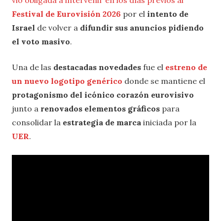
vio obligada a intervenir en los días previos al
Festival de Eurovisión 2026
por el
intento de
Israel
de volver a
difundir sus anuncios pidiendo
el voto masivo
.
Una de las
destacadas novedades
fue el
estreno de
un nuevo logotipo genérico
donde se mantiene el
protagonismo del icónico corazón eurovisivo
junto a
renovados elementos gráficos
para
consolidar la
estrategia de marca
iniciada por la
UER
.