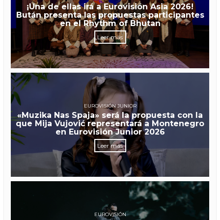
¡Una de ellas irá a Eurovisión Asia 2026!
Bután presenta las propuestas participantes
en el Rhythm of Bhutan
Leer más
EUROVISIÓN JUNIOR
«Muzika Nas Spaja» será la propuesta con la
que Mija Vujović representará a Montenegro
en Eurovisión Junior 2026
Leer más
EUROVISIÓN