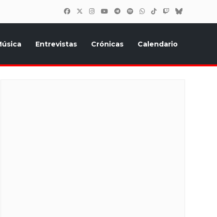
úsica
Entrevistas
Crónicas
Calendario
inión, Eurostars, y todo lo relacionado con el festival de