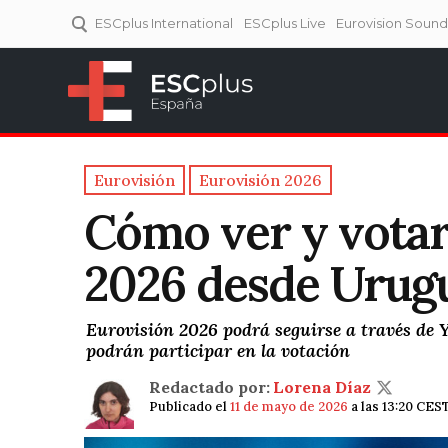
ESCplus International
ESCplus Live
Eurovision Soun
ESCplus España
Tu punto de referencia al
Eurovisión y NFs.
Eurovisión
Eurovisión 2026
Cómo ver y votar
2026 desde Urug
Eurovisión 2026 podrá seguirse a través de 
podrán participar en la votación
Redactado por:
Lorena Díaz
Publicado el
11 de mayo de 2026
a las 13:20 CES