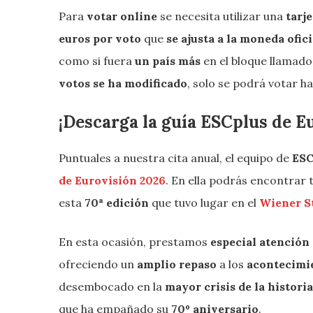
Para
votar online
se necesita utilizar una
tarje
euros por voto
que
se ajusta a la moneda ofici
como si fuera
un país más
en el bloque llamad
votos se ha modificado
, solo se podrá votar h
¡Descarga la guía ESCplus de E
Puntuales a nuestra cita anual, el equipo de
ESC
de Eurovisión 2026
. En ella podrás encontrar 
esta
70ª edición
que tuvo lugar en el
Wiener S
En esta ocasión, prestamos
especial atención
ofreciendo un
amplio repaso
a los
acontecimie
desembocado en la
mayor crisis de la histori
que ha empañado su
70º aniversario
.