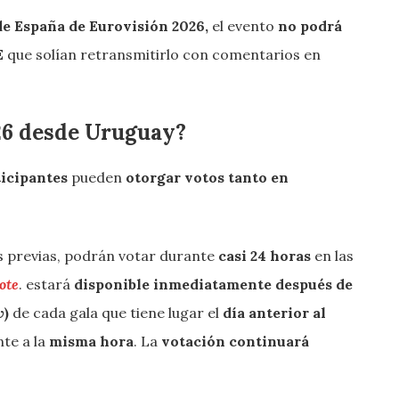
 de España de Eurovisión 2026,
el evento
no podrá
E
que solían retransmitirlo con comentarios en
26 desde Uruguay?
ticipantes
pueden
otorgar votos tanto en
nes previas, podrán votar durante
casi 24 horas
en las
ote
. estará
disponible inmediatamente después de
w
)
de cada gala que tiene lugar el
día anterior al
te a la
misma hora
. La
votación continuará