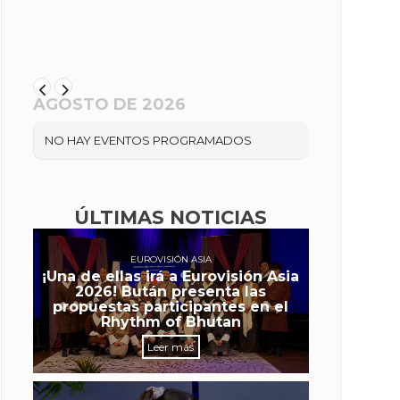
AGOSTO DE 2026
NO HAY EVENTOS PROGRAMADOS
ÚLTIMAS NOTICIAS
EUROVISIÓN ASIA
¡Una de ellas irá a Eurovisión Asia
2026! Bután presenta las
propuestas participantes en el
Rhythm of Bhutan
Leer más