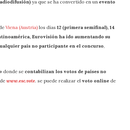
adiodifusión)
ya que se ha convertido en un
evento
sde
Viena (Austria)
los días
12 (primera semifinal), 14
atinoamérica, Eurovisión ha ido aumentando su
cualquier país no participante en el concurso
,
»
donde se
contabilizan los votos de países no
sde
www.esc.vote
.
se puede realizar el
voto online
de