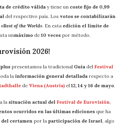
ta de crédito válida
y tiene un
coste fijo de 0,99
al
del respectivo país. Los
votos se contabilizarán
o
«Rest of the World»
. En esta
edición el límite de
asta un
máximo
de
10 veces
por método.
urovisión 2026!
plus
presentamos la tradicional
Guía
del
Festival
toda la
información general detallada
respecto a
tadthalle
de
Viena (Austria)
el
12, 14 y 16 de mayo
.
a la
situación actual del
Festival de Eurovisión
,
ntos ocurridos en las últimas ediciones
que ha
a del certamen
por la
participación de Israel
, algo