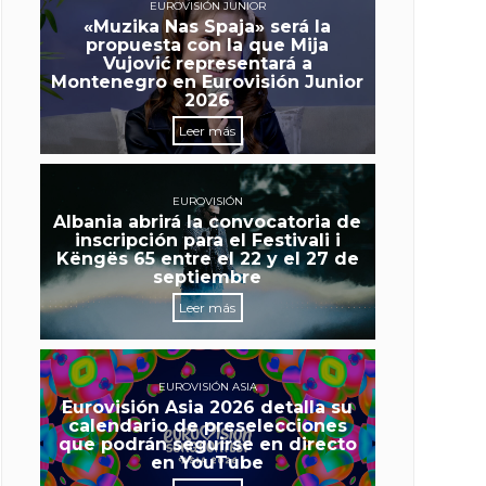
EUROVISIÓN JUNIOR
«Muzika Nas Spaja» será la
propuesta con la que Mija
Vujović representará a
Montenegro en Eurovisión Junior
2026
Leer más
EUROVISIÓN
Albania abrirá la convocatoria de
inscripción para el Festivali i
Këngës 65 entre el 22 y el 27 de
septiembre
Leer más
EUROVISIÓN ASIA
Eurovisión Asia 2026 detalla su
calendario de preselecciones
que podrán seguirse en directo
en YouTube