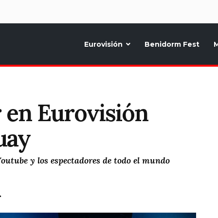
d
Eurovisión
Benidorm Fest
M
ternativo sobre la música y fiestas de toda Europa, Noticias diarias, op
 en Eurovisión
uay
Youtube y los espectadores de todo el mundo
T