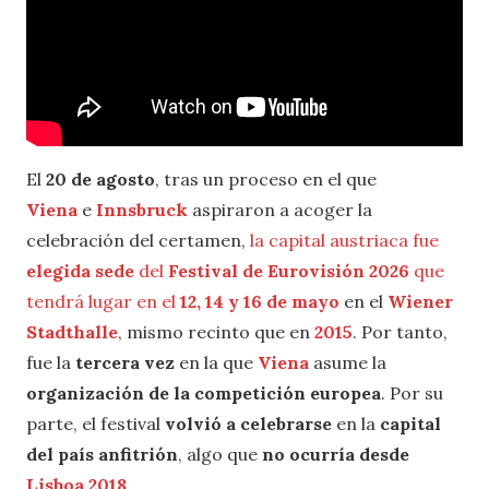
El
20 de agosto
, tras un proceso en el que
Viena
e
Innsbruck
aspiraron a acoger la
celebración del certamen,
la capital austriaca fue
elegida sede
del
Festival de Eurovisión 2026
que
tendrá lugar en el
12, 14 y 16 de mayo
en el
Wiener
Stadthalle
, mismo recinto que en
2015
. Por tanto,
fue la
tercera vez
en la que
Viena
asume la
organización de la competición europea
. Por su
parte, el festival
volvió a celebrarse
en la
capital
del país anfitrión
, algo que
no ocurría desde
Lisboa 2018
.