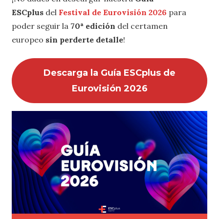
ESCplus
del
Festival de Eurovisión 2026
para
poder seguir la
70ª edición
del certamen
europeo
sin perderte detalle
!
Descarga la Guía ESCplus de
Eurovisión 2026