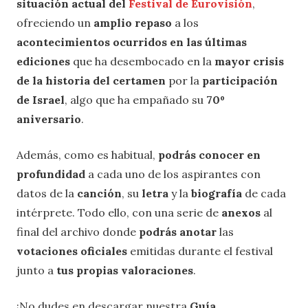
situación actual del
Festival de Eurovisión
,
ofreciendo un
amplio repaso
a los
acontecimientos ocurridos en las últimas
ediciones
que ha desembocado en la
mayor crisis
de la historia del certamen
por la
participación
de Israel
, algo que ha empañado su
70º
aniversario
.
Además, como es habitual,
podrás conocer en
profundidad
a cada uno de los aspirantes con
datos de la
canción
, su
letra
y la
biografía
de cada
intérprete. Todo ello, con una serie de
anexos
al
final del archivo donde
podrás anotar
las
votaciones oficiales
emitidas durante el festival
junto a
tus propias valoraciones
.
¡No dudes en descargar nuestra
Guía