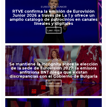
EUROVISIÓN JUNIOR
RTVE confirma la emisión de Eurovisión
Junior 2026 a través de La 1 y ofrece un
amplio catálogo de patrocinios en canales
lineales y digitales
Leer más
EUROVISIÓN
Se mantiene la incógnita sobre la elección
de la sede de Eurovisión 2027: la emisora
anfitriona BNT niega que existan
discrepancias con el Gobierno de Bulgaria
Leer más