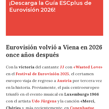
Eurovisión volvió a Viena en 2026
once años después
Con la
victoria
del cantante
JJ
con
«Wasted Love»
en el
Festival de Eurovisión 2025
, el certamen
europeo viaja de regreso a
Austria
por tercera vez
en la historia. Previamente, el país centroeuropeo
triunfó en el evento musical en
Luxemburgo 1966
con el artista
Udo Jürgens
y la canción
«Merci,
Chérie»
y, más recientemente, en
Copenhague