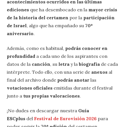
acontecimientos ocurridos en las últimas
ediciones
que ha desembocado en la
mayor crisis
de la historia del certamen
por la
participación
de Israel
, algo que ha empañado su
70º
aniversario
.
Además, como es habitual,
podrás conocer en
profundidad
a cada uno de los aspirantes con
datos de la
canción
, su
letra
y la
biografía
de cada
intérprete. Todo ello, con una serie de
anexos
al
final del archivo donde
podrás anotar
las
votaciones oficiales
emitidas durante el festival
junto a
tus propias valoraciones
.
¡No dudes en descargar nuestra
Guía
ESCplus
del
Festival de Eurovisión 2026
para
poder seguir la
70ª edición
del certamen