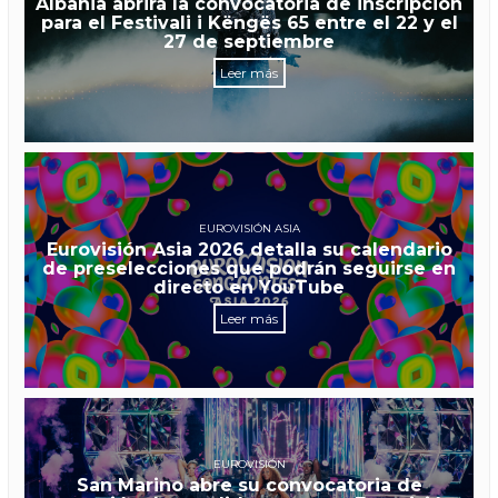
Albania abrirá la convocatoria de inscripción
para el Festivali i Këngës 65 entre el 22 y el
27 de septiembre
Leer más
EUROVISIÓN ASIA
Eurovisión Asia 2026 detalla su calendario
de preselecciones que podrán seguirse en
directo en YouTube
Leer más
EUROVISIÓN
San Marino abre su convocatoria de