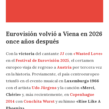
Eurovisión volvió a Viena en 2026
once años después
Con la
victoria
del cantante
JJ
con
«Wasted Love»
en el
Festival de Eurovisión 2025
, el certamen
europeo viaja de regreso a
Austria
por tercera vez
en la historia. Previamente, el país centroeuropeo
triunfó en el evento musical en
Luxemburgo 1966
con el artista
Udo Jürgens
y la canción
«Merci,
Chérie»
y, más recientemente, en
Copenhague
2014
con
Conchita Wurst
y su himno
«Rise Like A
Phoenix»
.