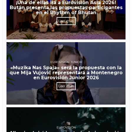
¡Una de ellas irá a Eurovisión Asia 2026!
Bután presenta las propuestas participantes
en el Rhythm of Bhutan
Leer más
EUROVISIÓN JUNIOR
«Muzika Nas Spaja» será la propuesta con la
que Mija Vujović representará a Montenegro
en Eurovisión Junior 2026
Leer más
EUROVISIÓN