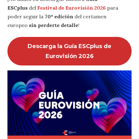
ESCplus
del
Festival de Eurovisión 2026
para
poder seguir la
70ª edición
del certamen
europeo
sin perderte detalle
!
Descarga la Guía ESCplus de
Eurovisión 2026