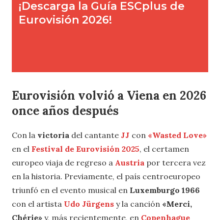
Eurovisión volvió a Viena en 2026
once años después
Con la
victoria
del cantante
JJ
con
«Wasted Love»
en el
Festival de Eurovisión 2025
, el certamen
europeo viaja de regreso a
Austria
por tercera vez
en la historia. Previamente, el país centroeuropeo
triunfó en el evento musical en
Luxemburgo 1966
con el artista
Udo Jürgens
y la canción
«Merci,
Chérie»
y, más recientemente, en
Copenhague