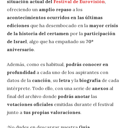
situación actual del
Festival de Eurovisión
,
ofreciendo un
amplio repaso
a los
acontecimientos ocurridos en las últimas
ediciones
que ha desembocado en la
mayor crisis
de la historia del certamen
por la
participación
de Israel
, algo que ha empañado su
70º
aniversario
.
Además, como es habitual,
podrás conocer en
profundidad
a cada uno de los aspirantes con
datos de la
canción
, su
letra
y la
biografía
de cada
intérprete. Todo ello, con una serie de
anexos
al
final del archivo donde
podrás anotar
las
votaciones oficiales
emitidas durante el festival
junto a
tus propias valoraciones
.
¡No dudes en descargar nuestra
Guía