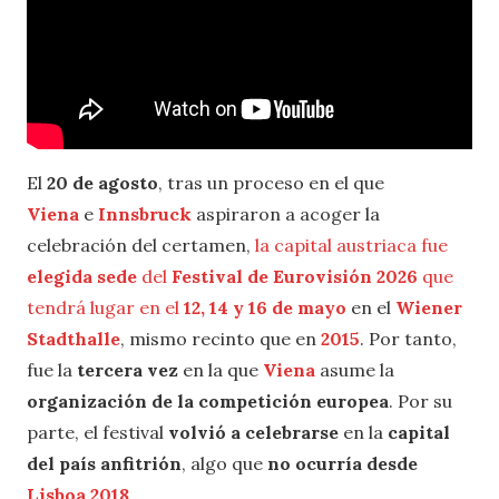
El
20 de agosto
, tras un proceso en el que
Viena
e
Innsbruck
aspiraron a acoger la
celebración del certamen,
la capital austriaca fue
elegida sede
del
Festival de Eurovisión 2026
que
tendrá lugar en el
12, 14 y 16 de mayo
en el
Wiener
Stadthalle
, mismo recinto que en
2015
. Por tanto,
fue la
tercera vez
en la que
Viena
asume la
organización de la competición europea
. Por su
parte, el festival
volvió a celebrarse
en la
capital
del país anfitrión
, algo que
no ocurría desde
Lisboa 2018
.