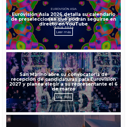
EUROVISIÓN ASIA
Eurovisión Asia 2026 detalla su calendario
de preselecciones que podrán seguirse en
directo en YouTube
Leer más
EUROVISIÓN
San Marino abre su convocatoria de
recepción de candidaturas para Eurovisión
2027 y planea elegir a su representante el 6
de marzo
Leer más