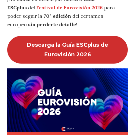
ESCplus
del
Festival de Eurovisión 2026
para
poder seguir la
70ª edición
del certamen
europeo
sin perderte detalle
!
Descarga la Guía ESCplus de
Eurovisión 2026