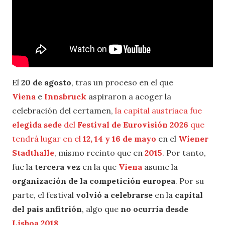
El
20 de agosto
, tras un proceso en el que
Viena
e
Innsbruck
aspiraron a acoger la
celebración del certamen,
la capital austriaca fue
elegida sede
del
Festival de Eurovisión 2026
que
tendrá lugar en el
12, 14 y 16 de mayo
en el
Wiener
Stadthalle
, mismo recinto que en
2015
. Por tanto,
fue la
tercera vez
en la que
Viena
asume la
organización de la competición europea
. Por su
parte, el festival
volvió a celebrarse
en la
capital
del país anfitrión
, algo que
no ocurría desde
Lisboa 2018
.