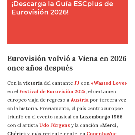
Eurovisión volvió a Viena en 2026
once años después
Con la
victoria
del cantante
JJ
con
«Wasted Love»
en el
Festival de Eurovisión 2025
, el certamen
europeo viaja de regreso a
Austria
por tercera vez
en la historia. Previamente, el país centroeuropeo
triunfó en el evento musical en
Luxemburgo 1966
con el artista
Udo Jürgens
y la canción
«Merci,
Chérie»
y, más recientemente, en
Copenhague