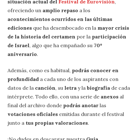
situación actual del
Festival de Eurovisión
,
ofreciendo un
amplio repaso
a los
acontecimientos ocurridos en las últimas
ediciones
que ha desembocado en la
mayor crisis
de la historia del certamen
por la
participación
de Israel
, algo que ha empañado su
70º
aniversario
.
Además, como es habitual,
podrás conocer en
profundidad
a cada uno de los aspirantes con
datos de la
canción
, su
letra
y la
biografía
de cada
intérprete. Todo ello, con una serie de
anexos
al
final del archivo donde
podrás anotar
las
votaciones oficiales
emitidas durante el festival
junto a
tus propias valoraciones
.
¡No dudes en descargar nuestra
Guía