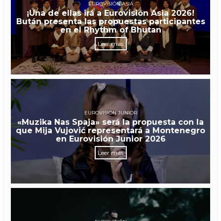
EUROVISIÓN ASIA
¡Una de ellas irá a Eurovisión Asia 2026!
Bután presenta las propuestas participantes
en el Rhythm of Bhutan
Leer más
EUROVISIÓN JUNIOR
«Muzika Nas Spaja» será la propuesta con la
que Mija Vujović representará a Montenegro
en Eurovisión Junior 2026
Leer más