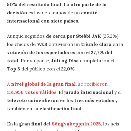
50% del resultado final
. La
otra parte de la
decisión
estuvo en manos de un
comité
internacional con siete países
.
Aunque seguidos
de cerca por Stebbi JAK
(25,2%),
los chicos de
VÆB
obtuvieron un
triunfo claro
en la
votación de los espectadores
con el
27,7% del
total
. Por su parte,
Júlí og Dísa
completaron el
Top 3
del público con el
22,0%
.
A
nivel global de la gran final
, se recibieron
131.956 votos válidos
. El
jurado internacional
y el
televoto
coincidieron
en los
tres más votados
y
también en su
clasificación final
.
En la
gran final del
Söngvakeppnin 2025
, los seis