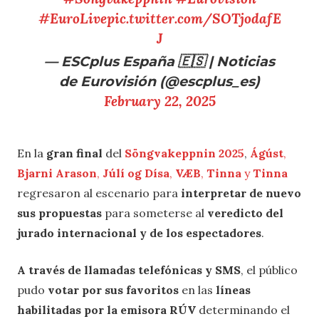
#EuroLive
pic.twitter.com/SOTjodafE
J
— ESCplus España 🇪🇸 | Noticias
de Eurovisión (@escplus_es)
February 22, 2025
En la
gran final
del
Söngvakeppnin 2025
,
Ágúst
,
Bjarni Arason
,
Júlí og Dísa
,
VÆB
,
Tinna
y
Tinna
regresaron al escenario para
interpretar de nuevo
sus propuestas
para someterse al
veredicto del
jurado internacional y de los espectadores
.
A través de llamadas telefónicas y SMS
, el público
pudo
votar por sus favoritos
en las
líneas
habilitadas por la emisora RÚV
determinando el