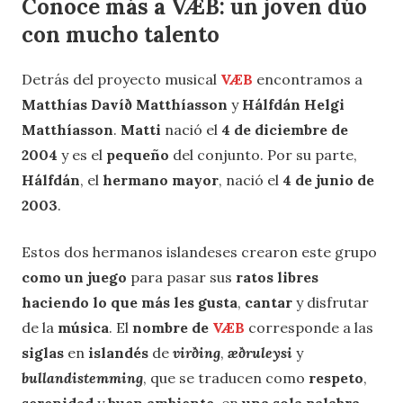
Conoce más a VÆB: un joven dúo
con mucho talento
Detrás del proyecto musical
VÆB
encontramos a
Matthías Davíð Matthíasson
y
Hálfdán Helgi
Matthíasson
.
Matti
nació el
4 de diciembre de
2004
y es el
pequeño
del conjunto. Por su parte,
Hálfdán
, el
hermano mayor
, nació el
4 de junio de
2003
.
Estos dos hermanos islandeses crearon este grupo
como un juego
para pasar sus
ratos libres
haciendo lo que más les gusta
,
cantar
y disfrutar
de la
música
. El
nombre de
VÆB
corresponde a las
siglas
en
islandés
de
virðing
,
æðruleysi
y
bullandistemming
, que se traducen como
respeto
,