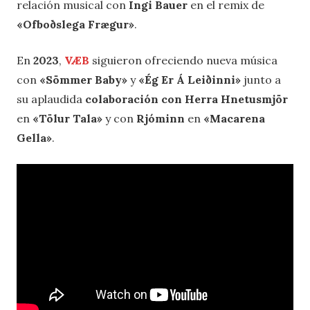
relación musical con
Ingi Bauer
en el remix de
«Ofboðslega Frægur»
.
En
2023
,
VÆB
siguieron ofreciendo nueva música
con
«Sömmer Baby»
y
«Ég Er Á Leiðinni»
junto a
su aplaudida
colaboración con Herra Hnetusmjör
en
«Tölur Tala»
y con
Rjóminn
en
«Macarena
Gella»
.