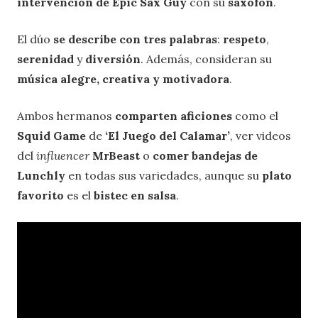
intervención de Epic Sax Guy
con su
saxofón
.
El dúo
se describe con tres palabras
:
respeto
,
serenidad
y
diversión
. Además, consideran su
música alegre, creativa y motivadora
.
Ambos hermanos
comparten aficiones
como el
Squid Game
de
‘El Juego del Calamar’
, ver videos
del
influencer
MrBeast
o
comer bandejas de
Lunchly
en todas sus variedades, aunque su
plato
favorito
es el
bistec en salsa
.