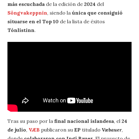
más escuchada
de la edición de
2024
del
Söngvakeppnin
, siendo la
única que consiguió
situarse en el Top 10
de la lista de éxitos
Tónlistinn
.
Tras su paso por la
final nacional islandesa
, el
24
de julio
,
VÆB
publicaron su
EP
titulado
Væbauer
,
donde
colaboraron con Ingi Bauer
. El proyecto de