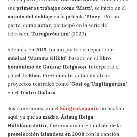
sus
primeros trabajos como ‘Matti’
, se inició en el
mundo del doblaje
en la película
‘Ploey’
. Por su
parte, como
actor
, participó en la serie de
televisión
‘Eurogarðurinn’
(2020).
Además, en
2019
, formo parte del reparto del
musical
‘Mamma Klikk!’
, basado en el
libro
homónimo de Gunnar Helgason
. Interpreto el
papel de
Blær
. Previamente, actuó en otros
proyectos teatrales como
‘Gosi og Unglingurinn’
en el
Teatro Gaflara
.
Sus conexiones con el
Söngvakeppnin
no acaban
aquí, ya que su
madre
,
Áslaug Helga
Hálfdánardóttir
, fue concursante también de la
preselección islandesa en 2008
con la canción