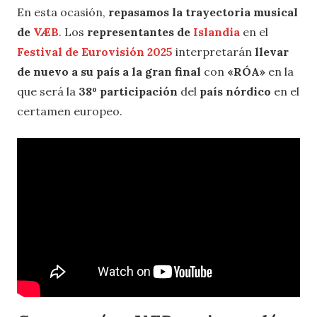
En esta ocasión,
repasamos la trayectoria musical
de
VÆB
. Los
representantes de
Islandia
en el
Festival de Eurovisión 2025
interpretarán
llevar
de nuevo a su país a la gran final
con
«RÓA»
en la
que será la
38º participación
del
país nórdico
en el
certamen europeo.