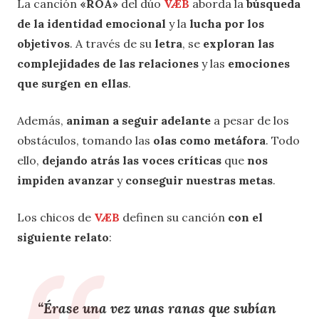
La canción
«RÓA»
del dúo
VÆB
aborda la
búsqueda
de la identidad
emocional
y la
lucha por los
objetivos
. A través de su
letra
, se
exploran las
complejidades de las relaciones
y las
emociones
que surgen en ellas
.
Además,
animan a seguir adelante
a pesar de los
obstáculos, tomando las
olas como metáfora
. Todo
ello,
dejando atrás las voces críticas
que
nos
impiden avanzar
y
conseguir nuestras metas
.
Los chicos de
VÆB
definen su canción
con el
siguiente relato
:
“Érase una vez unas
ranas que subían