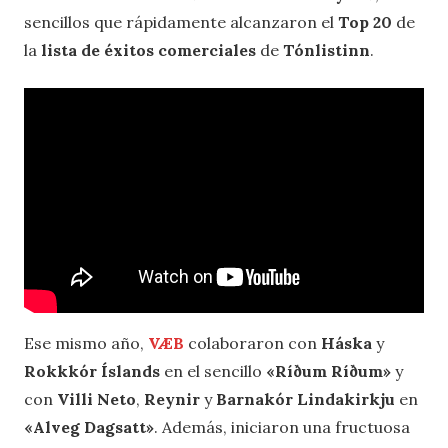
sencillos que rápidamente alcanzaron el
Top 20
de
la
lista de éxitos comerciales
de
Tónlistinn
.
Ese mismo año,
VÆB
colaboraron con
Háska
y
Rokkkór Íslands
en el sencillo
«Ríðum Ríðum»
y
con
Villi Neto
,
Reynir
y
Barnakór Lindakirkju
en
«Alveg Dagsatt»
. Además, iniciaron una fructuosa