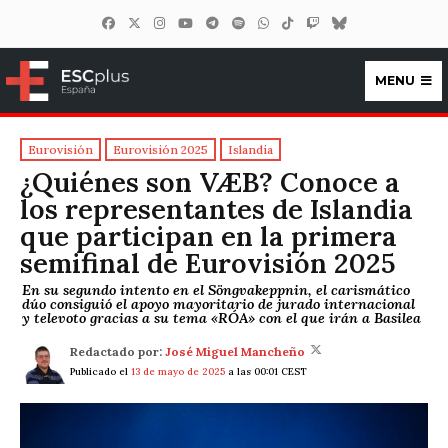
MENU
ESCplus España
Eurovisión
Eurovisión 2025
Islandia
¿Quiénes son VÆB? Conoce a
los representantes de Islandia
que participan en la primera
semifinal de Eurovisión 2025
En su segundo intento en el Söngvakeppnin, el carismático
dúo consiguió el apoyo mayoritario de jurado internacional
y televoto gracias a su tema «RÓA» con el que irán a Basilea
Redactado por:
José Miguel Mancheño
Publicado el
13 de mayo de 2025
a las 00:01 CEST