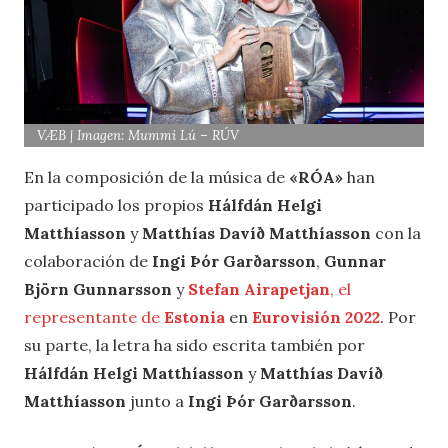
VÆB | Imagen: Mummi Lú – RÚV
En la composición de la música de
«RÓA»
han
participado los propios
Hálfdán Helgi
Matthíasson
y
Matthías Davíð Matthíasson
con la
colaboración de
Ingi Þór Garðarsson
,
Gunnar
Björn Gunnarsson
y
Stefan Airapetjan
, el
representante de
Estonia
en
Eurovisión 2022
. Por
su parte, la letra ha sido escrita también por
Hálfdán Helgi Matthíasson
y
Matthías Davíð
Matthíasson
junto a
Ingi Þór Garðarsson
.