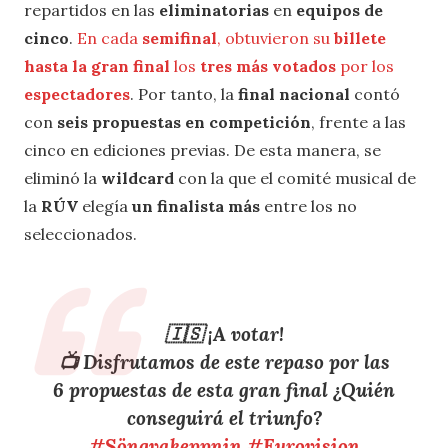
repartidos en las
eliminatorias
en
equipos de
cinco
.
En cada
semifinal
, obtuvieron su
billete
hasta la gran final
los
tres más votados
por los
espectadores
. Por tanto, la
final nacional
contó
con
seis propuestas en competición
, frente a las
cinco en ediciones previas. De esta manera, se
eliminó la
wildcard
con la que el comité musical de
la
RÚV
elegía
un finalista más
entre los no
seleccionados.
🇮🇸 ¡A votar!
📺 Disfrutamos de este repaso por las
6 propuestas de esta gran final ¿Quién
conseguirá el triunfo?
#Söngvakeppnin
#Eurovision