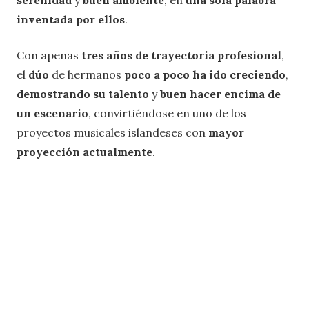
serenidad
y
buen ambiente
, en
una sola palabra
inventada por ellos
.
Con apenas
tres años de trayectoria profesional
,
el
dúo
de hermanos
poco a poco ha ido creciendo
,
demostrando su talento
y
buen hacer encima de
un escenario
, convirtiéndose en uno de los
proyectos musicales islandeses con
mayor
proyección actualmente
.