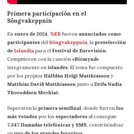
Primera participación en el
Söngvakeppnin
En
enero de 2024
,
VÆB
fueron
anunciados como
participantes
del
Söngvakeppnin
, la
preselección
de
Islandia
para el
Festival de Eurovisión
.
Compitieron con la canción
«Bíómynd»
íntegramente en
islandés
. El tema fue compuesto
por los propios
Hálfdán Helgi Matthíasson
y
Matthías Davíð Matthíasson
junto a
Drífa Nadía
Thoroddsen Mechiat
.
Superaron la
primera semifinal
, donde fueron
los
más votados
por los
espectadores
al conseguir
7.347 llamadas telefónicas y SMS
, convirtiéndose
en
uno de los grandes favoritos
.