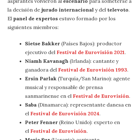
aspirantes volvieron al
escenario
para someterse a
la decisión de
jurado internacional
y del
televoto
.
El
panel de expertos
estuvo formado por los
siguientes miembros:
Sietse Bakker
(Países Bajos): productor
ejecutivo del
Festival de Eurovisión 2021
.
Niamh Kavanagh
(Irlanda): cantante y
ganadora del
Festival de Eurovisión 1993
.
Ersin Parlak
(Turquía/San Marino): agente
musical y responsable de prensa
sanmarinense en el
Festival de Eurovisión
.
Saba
(Dinamarca): representante danesa en
el
Festival de Eurovisión 2024
.
Peter Fenner
(Reino Unido): experto en
el
Festival de Eurovisión
.
Maria Sur
(Ucrania): aspirante