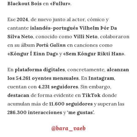
Blackout Bois
en
«Fullur»
.
Ese
2024
, de nuevo junto al actor, cómico y
cantante
islandés-portugués Vilhelm Þór Da
Silva Neto
, conocido como
Villi Neto
, colaboraron
en su álbum
Portú Galinn
en canciones como
«Kóngur Í Einn Dag»
y
«Sem Kóngur Ríkti Han»
.
En
plataforma digitales
, concretamente,
alcanzan
los 54.261 oyentes mensuales
. En
Instagram
,
cuentan con
4.231 seguidores
. Sin embargo,
destacan
de forma evidente en
TikTok
donde
acumulan más de
11.600 seguidores
y superan las
286.300 interacciones
y
‘me gustas’.
@bara_vaeb