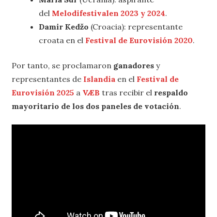
del
Melodifestivalen 2023 y 2024
.
Damir Kedžo
(Croacia): representante
croata en el
Festival de Eurovisión 2020
.
Por tanto, se proclamaron
ganadores
y
representantes de
Islandia
en el
Festival de
Eurovisión 2025
a
VÆB
tras recibir el
respaldo
mayoritario de los dos paneles de votación
.