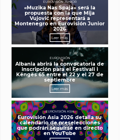
EUROVISIÓN JUNIOR
«Muzika Nas Spaja» será la
propuesta con la que Mija
Vujović representará a
Montenegro en Eurovisión Junior
2026
Leer más
EUROVISIÓN
Albania abrirá la convocatoria de
inscripción para el Festivali i
Këngës 65 entre el 22 y el 27 de
septiembre
Leer más
EUROVISIÓN ASIA
Eurovisión Asia 2026 detalla su
calendario de preselecciones
que podrán seguirse en directo
en YouTube