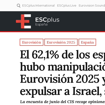
ESCplus International
ESCplus Live
Eurovision Soun
ESCplus España
Tu punto de referencia al
Eurovisión y NFs.
Eurovisión
Eurovisión 2025
España
El 62,1% de los e
hubo manipulació
Eurovisión 2025 y
expulsar a Israel,
La encuesta de junio del CIS recoge opinione