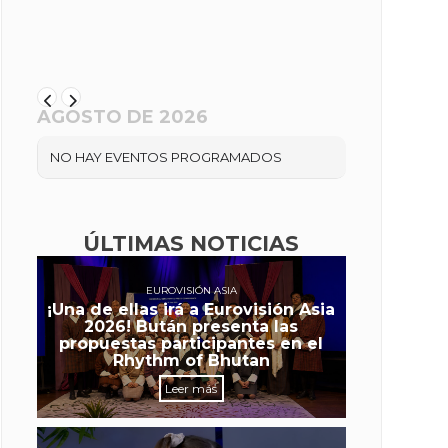
AGOSTO DE 2026
NO HAY EVENTOS PROGRAMADOS
ÚLTIMAS NOTICIAS
EUROVISIÓN ASIA
¡Una de ellas irá a Eurovisión Asia
2026! Bután presenta las
propuestas participantes en el
Rhythm of Bhutan
Leer más