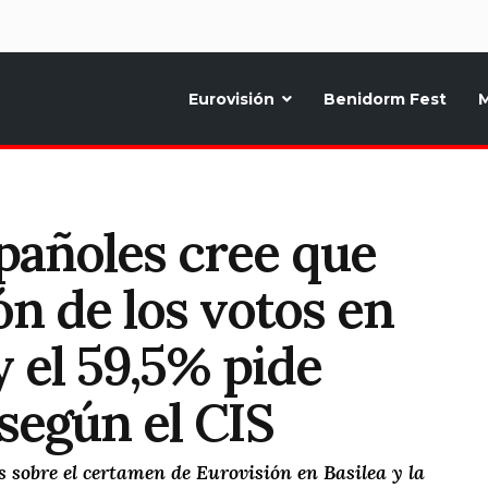
d
Eurovisión
Benidorm Fest
M
ternativo sobre la música y fiestas de toda Europa, Noticias diarias, op
spañoles cree que
n de los votos en
 el 59,5% pide
 según el CIS
s sobre el certamen de Eurovisión en Basilea y la