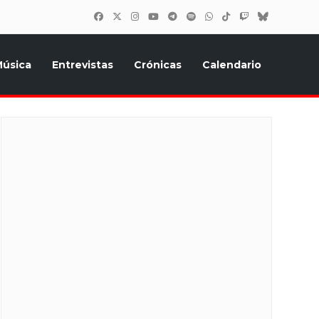
úsica
Entrevistas
Crónicas
Calendario
inión, Eurostars, y todo lo relacionado con el festival de