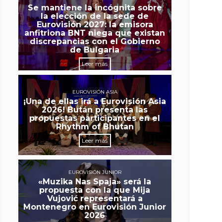
Se mantiene la incógnita sobre
la elección de la sede de
Eurovisión 2027: la emisora
anfitriona BNT niega que existan
discrepancias con el Gobierno
de Bulgaria
Leer más
EUROVISIÓN ASIA
¡Una de ellas irá a Eurovisión Asia
2026! Bután presenta las
propuestas participantes en el
Rhythm of Bhutan
Leer más
EUROVISIÓN JUNIOR
«Muzika Nas Spaja» será la
propuesta con la que Mija
Vujović representará a
Montenegro en Eurovisión Junior
2026