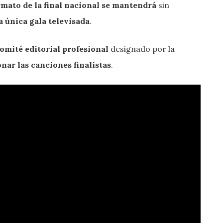
rmato de la final nacional se mantendrá
sin
a única gala televisada
.
omité editorial profesional
designado por la
onar las canciones finalistas
.