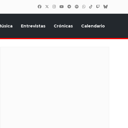
úsica
Entrevistas
Crónicas
Calendario
inión, Eurostars, y todo lo relacionado con el festival de