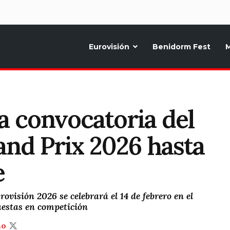
d
Eurovisión
Benidorm Fest
M
ternativo sobre la música y fiestas de toda Europa, Noticias diarias, op
a convocatoria del
nd Prix 2026 hasta
e
ovisión 2026 se celebrará el 14 de febrero en el
estas en competición
ño