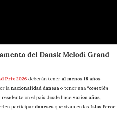
glamento del Dansk Melodi Grand
d Prix 2026
deberán tener
al menos 18 años
.
er la
nacionalidad
danesa
o tener una
“conexión
er residente en el país desde hace
varios años
,
eden participar
daneses
que vivan en las
Islas Feroe