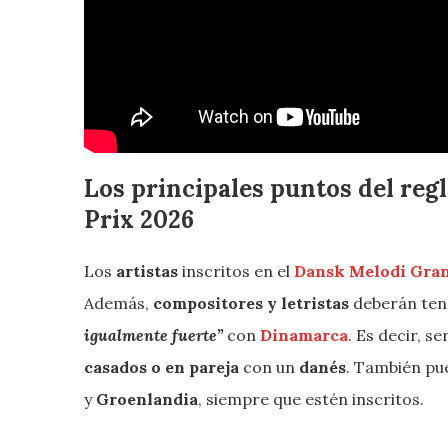
Los principales puntos del re
Prix 2026
Los
artistas
inscritos en el
Dansk Melodi Gran
Además,
compositores y letristas
deberán ten
igualmente fuerte”
con
Dinamarca
. Es decir, s
casados o en pareja
con un
danés
. También pu
y
Groenlandia
, siempre que estén inscritos.