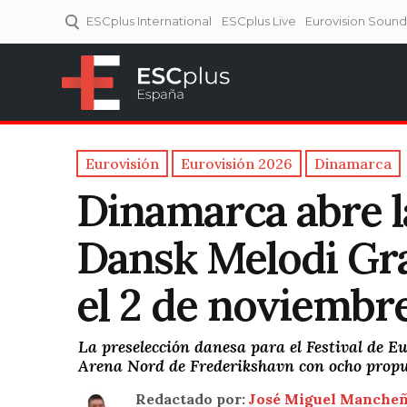
ESCplus International
ESCplus Live
Eurovision Soun
ESCplus España
Tu punto de referencia al
Eurovisión y NFs.
Eurovisión
Eurovisión 2026
Dinamarca
Dinamarca abre l
Dansk Melodi Gra
el 2 de noviembr
La preselección danesa para el Festival de Eur
Arena Nord de Frederikshavn con ocho propu
Redactado por:
José Miguel Manche