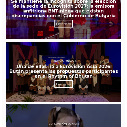
Se mantiene la incógnita sobre la elección
de la sede de Eurovisión 2027: la emisora
anfitriona BNT niega que existan
discrepancias con el Gobierno de Bulgaria
Leer más
EUROVISIÓN ASIA
¡Una de ellas irá a Eurovisión Asia 2026!
Bután presenta las propuestas participantes
en el Rhythm of Bhutan
Leer más
EUROVISIÓN JUNIOR