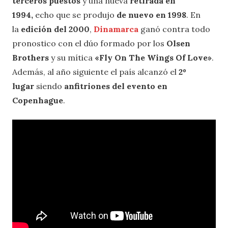
terceros puestos
y una nueva
retirada en
1994,
echo que se produjo
de nuevo en 1998
.
En
la
edición del 2000
,
Dinamarca
ganó contra todo
pronostico con el dúo formado por los
Olsen
Brothers
y su mítica
«Fly On The Wings Of Love»
.
Además, al año siguiente el país alcanzó el
2º
lugar
siendo
anfitriones del evento en
Copenhague
.