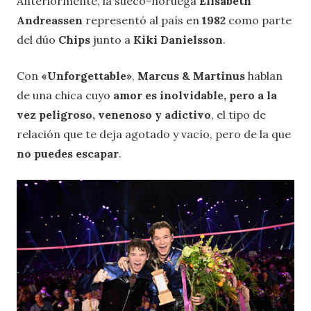
Anteriormente, la sueco-noruega
Elisabeth
Andreassen
representó al país en
1982
como parte
del dúo
Chips
junto a
Kiki Danielsson
.
Con
«Unforgettable»
,
Marcus & Martinus
hablan
de una chica cuyo
amor es inolvidable, pero a la
vez peligroso, venenoso y adictivo
, el tipo de
relación que te deja agotado y vacío, pero de la que
no puedes escapar
.