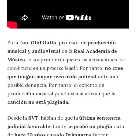
Para
Jan-Olof Gullö
, profesor de
producción
musical y audiovisual
en la
Real Academia de
Música
, le sorprendería que estas acusaciones
“se
convirtiera en un proceso legal”
. Por tanto,
no cree
que tengan mayor recorrido judicial
ante una
posible denuncia. Por tanto, el experto en
producción musical y audiovisual afirma que
la
canción no está plagiada
.
Desde la
SVT
, hablan de que la
última sentencia
judicial favorable
donde se
probó un plagio
data
de
hace 20 años
cuando
Drängarna
fueron