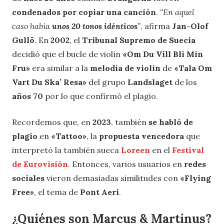
condenados por copiar una canción
.
“En aquel
caso había
unos 20 tonos idénticos
”
, afirma
Jan-Olof
Gullö
. En
2002
, el
Tribunal Supremo de Suecia
decidió que el bucle de violín
«Om Du Vill Bli Min
Fru»
era similar a la
melodía de violín
de
«Tala Om
Vart Du Ska’ Resa»
del grupo
Landslaget
de los
años 70
por lo que confirmó el plagio.
Recordemos que, en
2023
, también
se habló de
plagio
en
«Tattoo»
, la
propuesta vencedora
que
interpretó la también sueca
Loreen
en el
Festival
de Eurovisión
. Entonces, varios usuarios en
redes
sociales
vieron demasiadas similitudes con
«Flying
Free»
, el tema de
Pont Aeri
.
¿Quiénes son Marcus & Martinus?