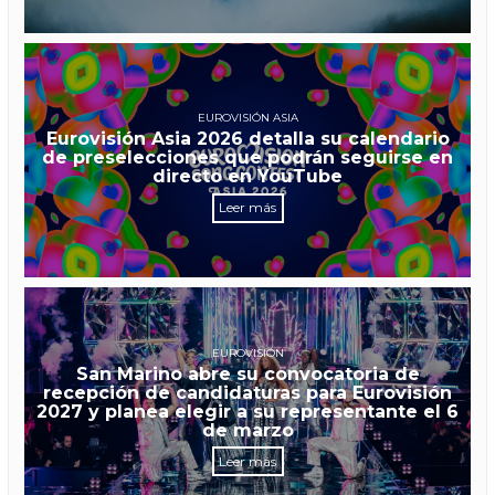
EUROVISIÓN ASIA
Eurovisión Asia 2026 detalla su calendario
de preselecciones que podrán seguirse en
directo en YouTube
Leer más
EUROVISIÓN
San Marino abre su convocatoria de
recepción de candidaturas para Eurovisión
2027 y planea elegir a su representante el 6
de marzo
Leer más