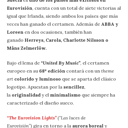
Eurovisión
, cuenta con un total de siete victorias al
igual que Irlanda, siendo ambos los países que más
veces han ganado el certamen. Además de
ABBA
y
Loreen
en dos ocasiones, también han
ganado
Herreys, Carola, Charlotte Nilsson o
Måns Zelmerlöw.
Bajo el lema de
“United By Music”
, el certamen
europeo en su
68º edición
contará con un
theme
art
colorido y luminoso
que se aparta del clásico
logotipo. Apuestan por la
sencillez
,
la
originalidad
y el
minimalismo
que siempre ha
caracterizado el diseño sueco.
“The Eurovision Lights”
(“Las luces de
Eurovisión”)
gira en torno a la
aurora boreal
y