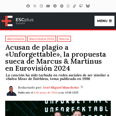
MENU
ESCplus España
Eurovisión
Eurovisión 2024
Suecia
Acusan de plagio a
«Unforgettable», la propuesta
sueca de Marcus & Martinus
en Eurovisión 2024
La canción ha sido tachada en redes sociales de ser similar a
«Salva Mea» de Faithless, tema publicado en 1996
Redactado por:
José Miguel Mancheño
Publicado el
6 de mayo de 2024
a las 20:36 CEST