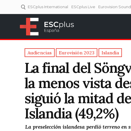
ESCplus International
ESCplus Live
Eurovision Soun
ESCplus España
Tu punto de referencia al
Eurovisión y NFs.
Audiencias
Eurovisión 2023
Islandia
La final del Sön
la menos vista de
siguió la mitad d
Islandia (49,2%)
La preselección islandesa perdió terreno en 