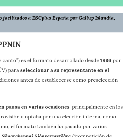
ido facilitados a ESCplus España por
Gallup Islandia
,
PPNIN
e canto”) es el formato desarrollado desde
1986
por
RÚV) para
seleccionar a su representante en el
ediciones antes de establecerse como preselección
en pausa en varias ocasiones
, principalmente en los
Eurovisión u optaba por una elección interna, como
ismo, el formato también ha pasado por varios
:
Söngvakeppni Sjónvarpsstöðva
(“competición de