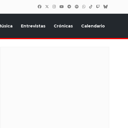
úsica
Entrevistas
Crónicas
Calendario
inión, Eurostars, y todo lo relacionado con el festival de