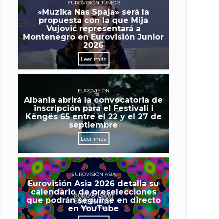
EUROVISIÓN JUNIOR
«Muzika Nas Spaja» será la
propuesta con la que Mija
Vujović representará a
Montenegro en Eurovisión Junior
2026
Leer más
EUROVISIÓN
Albania abrirá la convocatoria de
inscripción para el Festivali i
Këngës 65 entre el 22 y el 27 de
septiembre
Leer más
EUROVISIÓN ASIA
Eurovisión Asia 2026 detalla su
calendario de preselecciones
que podrán seguirse en directo
en YouTube