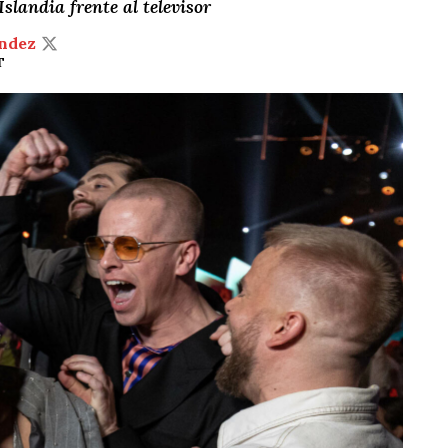
slandia frente al televisor
ndez
T