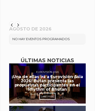
AGOSTO DE 2026
NO HAY EVENTOS PROGRAMADOS
ÚLTIMAS NOTICIAS
EUROVISIÓN ASIA
¡Una de ellas irá a Eurovisión Asia
2026! Bután presenta las
propuestas participantes en el
Rhythm of Bhutan
Leer más