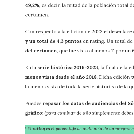
49,2%
, es decir, la mitad de la población total d
certamen.
Con respecto a la edición de 2022 el desenlace
y un total de 4,3 puntos
en rating. Un total de
del certamen
, que fue vista al menos 1′ por un
En la
serie histórica 2016-2023
, la final de la 
menos vista desde el año 2018
. Dicha edición 
la menos vista de toda la serie histórica de la
Puedes
repasar los datos de audiencias del S
gráfico:
(para cambiar de año simplemente debes 
¹
El
rating
es el porcentaje de audiencia de un programa s