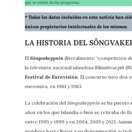
que se emite dicho programa.
* Todos los datos incluidos en esta noticia han s
únicos propietarios intelectuales de los mismos.
LA HISTORIA DEL SÖNGVAKE
El
Söngvakeppnin
(literalmente: “competición d
la televisión nacional islandesa Ríkisútvarpið (
Festival de Eurovisión
. El concurso tuvo dos 
eurovisiva, en 1981 y 1983.
La celebración del
Söngvakeppnin
se ha puesto
años en los que Islandia o bien se retiraba de 
entre 1995 y 1999 y en 2004, 2005 y 2021. Asim
nombres hasta llegar a su denominación actual