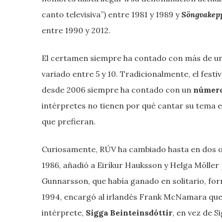
canto televisiva”) entre 1981 y 1989 y
Söngvakepp
entre 1990 y 2012.
El certamen siempre ha contado con más de un
variado entre 5 y 10. Tradicionalmente, el festi
desde 2006 siempre ha contado con un
número
intérpretes no tienen por qué cantar su tema en
que prefieran.
Curiosamente, RÚV ha cambiado hasta en dos oc
1986, añadió a Eiríkur Hauksson y Helga Möller 
Gunnarsson, que había ganado en solitario, f
1994, encargó al irlandés Frank McNamara que l
intérprete,
Sigga Beinteinsdóttir
, en vez de 