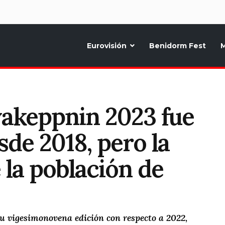
d
Eurovisión
Benidorm Fest
M
ternativo sobre la música y fiestas de toda Europa, Noticias diarias, op
gvakeppnin 2023 fue
sde 2018, pero la
e la población de
su vigesimonovena edición con respecto a 2022,