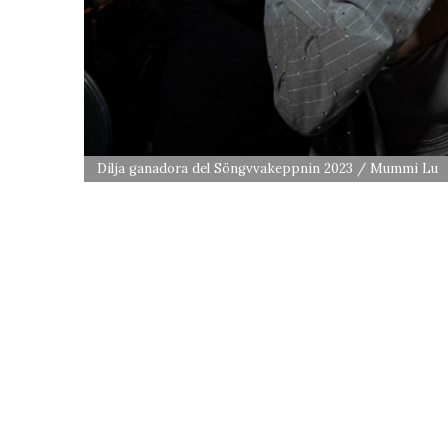
Dilja ganadora del Söngvvakeppnin 2023 / Mummi Lu