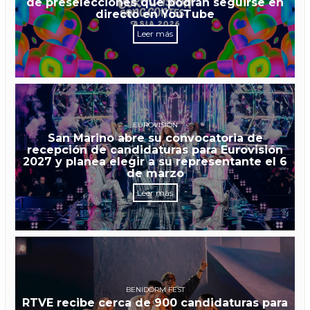
de preselecciones que podrán seguirse en
directo en YouTube
Leer más
EUROVISIÓN
San Marino abre su convocatoria de
recepción de candidaturas para Eurovisión
2027 y planea elegir a su representante el 6
de marzo
Leer más
BENIDORM FEST
RTVE recibe cerca de 900 candidaturas para