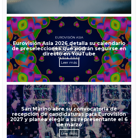
EUROVISIÓN ASIA
Eurovisión Asia 2026 detalla su calendario
de preselecciones que podrán seguirse en
directo en YouTube
Leer más
EUROVISIÓN
San Marino abre su convocatoria de
recepción de candidaturas para Eurovisión
2027 y planea elegir a su representante el 6
de marzo
Leer más