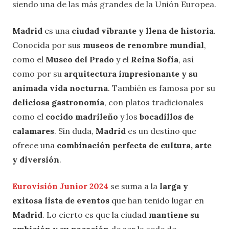
siendo una de las más grandes de la Unión Europea.
Madrid
es una
ciudad vibrante y llena de historia
.
Conocida por sus
museos de renombre mundial
,
como el
Museo del Prado
y el
Reina Sofía
, así
como por su
arquitectura impresionante y su
animada vida nocturna
. También es famosa por su
deliciosa gastronomía
, con platos tradicionales
como el
cocido madrileño
y los
bocadillos de
calamares
. Sin duda,
Madrid
es un destino que
ofrece una
combinación perfecta de cultura, arte
y diversión
.
Eurovisión Junior 2024
se suma a la
larga y
exitosa lista de eventos
que han tenido lugar en
Madrid
. Lo cierto es que la ciudad
mantiene su
ambición y su vocación
de ser la sede de