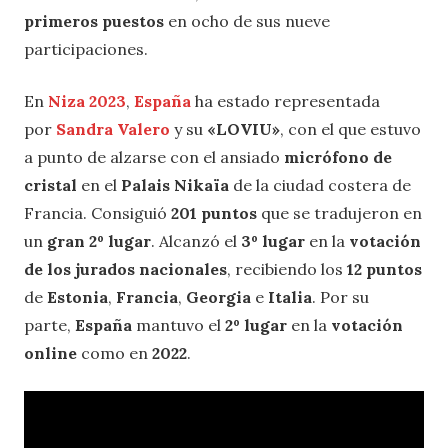
primeros puestos
en ocho de sus nueve
participaciones.
En
Niza 2023
,
España
ha estado representada
por
Sandra Valero
y su
«LOVIU»
, con el que estuvo
a punto de alzarse con el ansiado
micrófono de
cristal
en el
Palais Nikaïa
de la ciudad costera de
Francia. Consiguió
201 puntos
que se tradujeron en
un
gran 2º lugar
. Alcanzó el
3º lugar
en la
votación
de los jurados nacionales
, recibiendo los
12 puntos
de
Estonia
,
Francia
,
Georgia
e
Italia
. Por su
parte,
España
mantuvo el
2º lugar
en la
votación
online
como en
2022
.