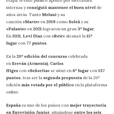
etapa, el ente público apostó por elecciones
internas y
consiguió mantener el buen nivel
de
años atrás. Tanto
Melani
y su
canción
«Marte»
en
2019
como
Soleá
y su
«Palante»
en
2021
lograron un gran
3º lugar
.
En
2021
,
Levi Díaz
con
«Reír»
alcanzó la
15º
lugar
con
77 puntos
.
En la
20º edición del concurso
celebrada
en
Ereván (Armenia)
,
Carlos
Higes
con
«Señorita»
se situó en
6º lugar
con
137
puntos
, tras ser la
segunda propuesta
de la 20º
edición
más votada por el público
en la plataforma
online.
España
es uno de los países con
mejor trayectoria
en Eurovisión Junior
, situándose
entre los seis