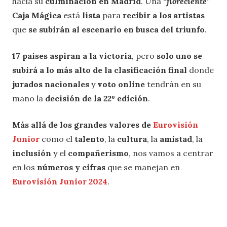
hacia su
culminación en Madrid
. Una
“floreciente”
Caja Mágica
está
lista
para
recibir a los artistas
que
se subirán al escenario en busca del triunfo
.
17 países aspiran a la victoria
, pero
solo uno se
subirá a lo más alto de la clasificación final
donde
jurados nacionales
y
voto online
tendrán en su
mano la
decisión de la 22º edición
.
Más allá de los grandes valores de
Eurovisión
Junior
como el
talento
, la
cultura
, la
amistad
, la
inclusión
y el
compañerismo
, nos vamos a centrar
en los
números y cifras
que se manejan en
Eurovisión Junior 2024
.