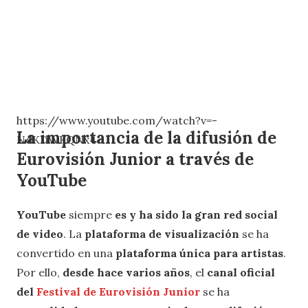
https://www.youtube.com/watch?v=-
La importancia de la difusión de
NdKDWKQNx4
Eurovisión Junior a través de
YouTube
YouTube
siempre
es y ha sido la gran red social
de video
. La
plataforma de visualización
se ha
convertido en una
plataforma única para artistas
.
Por ello,
desde hace varios años
, el
canal oficial
del
Festival de Eurovisión Junior
se ha