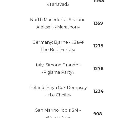
1468
«Tänavad»
North Macedonia: Ana and
1359
Aleksej - «Marathon»
Germany: Bjarne - «Save
1279
The Best For Us»
Italy: Simone Grande –
1278
«Pigiama Party»
Ireland: Enya Cox Dempsey
1234
- «Le Chéile»
San Marino: Idols SM -
908
«Come Noi»