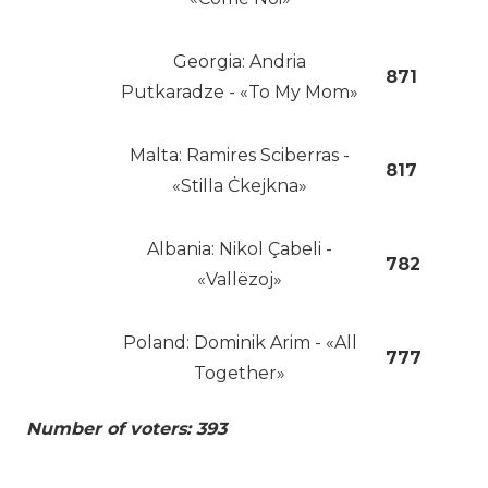
Georgia: Andria
871
Putkaradze - «To My Mom»
Malta: Ramires Sciberras -
817
«Stilla Ċkejkna»
Albania: Nikol Çabeli -
782
«Vallëzoj»
Poland: Dominik Arim - «All
777
Together»
Number of voters: 393