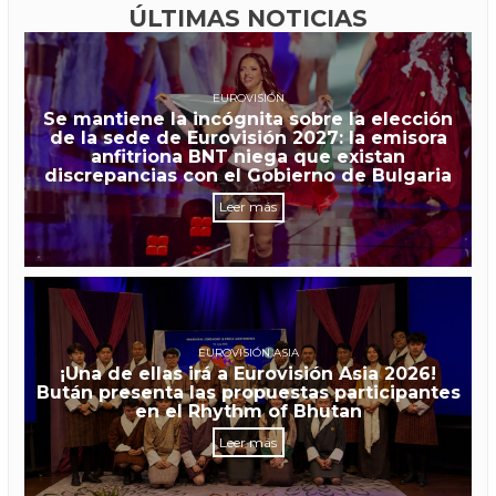
ÚLTIMAS NOTICIAS
EUROVISIÓN
Se mantiene la incógnita sobre la elección
de la sede de Eurovisión 2027: la emisora
anfitriona BNT niega que existan
discrepancias con el Gobierno de Bulgaria
Leer más
EUROVISIÓN ASIA
¡Una de ellas irá a Eurovisión Asia 2026!
Bután presenta las propuestas participantes
en el Rhythm of Bhutan
Leer más