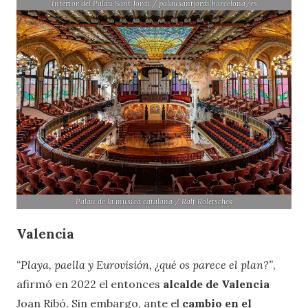
Interior del Palau Sant Jordi / palausantjordi.barcelona/es
Palau de la música catalana / Ralf Roletschek
V
alencia
“Playa, paella y Eurovisión, ¿qué os parece el plan?”
,
afirmó en 2022 el entonces
alcalde de Valencia
Joan Ribó. Sin embargo, ante el
cambio en el