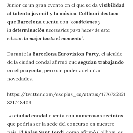
Junior es un gran evento en el que se da
visibilidad
al talento juvenil y la música
.
Collboni destaca
que Barcelona
cuenta con
“
condiciones
y
la
determinación
necesarias para hacer de esta
edición
la mejor hasta el momento
”
.
Durante la
Barcelona Eurovision Party
, el alcalde
de la ciudad condal afirmó que
seguían trabajando
en el proyecto
, pero sin poder adelantar
novedades.
https://twitter.com/escplus_es/status/1776725851
821748409
La
ciudad condal
cuenta con
numerosos recintos
que podría ser la sede del concurso en nuestro
país. El
Palau Sant Jordi
, como afirmó Collboni, es