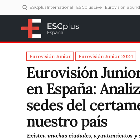
ESCplus International
ESCplus Live
Eurovision Soun
ESCplus España
Tu punto de referencia al
Eurovisión y NFs.
Eurovisión Junior
Eurovisión Junior 2024
Eurovisión Junior
en España: Analiz
sedes del certame
nuestro país
Existen muchas ciudades, ayuntamientos y 