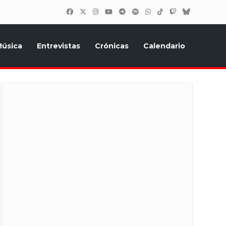
úsica
Entrevistas
Crónicas
Calendario
inión, Eurostars, y todo lo relacionado con el festival de