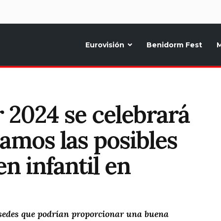
d
Eurovisión
Benidorm Fest
M
ternativo sobre la música y fiestas de toda Europa, Noticias diarias, op
 2024 se celebrará
amos las posibles
n infantil en
sedes que podrían proporcionar una buena