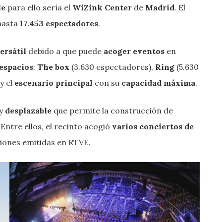
le
para ello sería el
WiZink Center
de
Madrid
. El
 hasta
17.453 espectadores
.
ersátil
debido a que puede
acoger eventos
en
 espacios
:
The box
(3.630 espectadores),
Ring
(5.630
y el
escenario principal
con su
capacidad máxima
.
y
desplazable
que permite la construcción de
Entre ellos, el recinto acogió
varios conciertos de
ciones emitidas en RTVE.