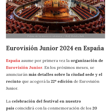
Palau de la música catalana / Ralf Roletschek
Eurovisión Junior 2024 en España
España
asume por primera vez la
organización de
Eurovisión Junior
. En los próximos meses, se
anunciarán
más detalles sobre la ciudad sede y el
recinto
que acogerá la
22º edición
de Eurovisión
Junior.
La
celebración del festival en nuestro
país
coincidirá con la conmemoración de los
20