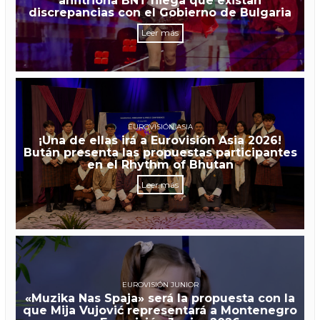
anfitriona BNT niega que existan
discrepancias con el Gobierno de Bulgaria
Leer más
EUROVISIÓN ASIA
¡Una de ellas irá a Eurovisión Asia 2026!
Bután presenta las propuestas participantes
en el Rhythm of Bhutan
Leer más
EUROVISIÓN JUNIOR
«Muzika Nas Spaja» será la propuesta con la
que Mija Vujović representará a Montenegro