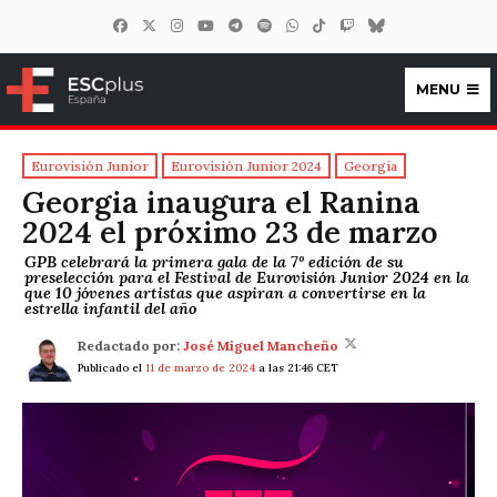
MENU
ESCplus España
Eurovisión Junior
Eurovisión Junior 2024
Georgia
Georgia inaugura el Ranina
2024 el próximo 23 de marzo
GPB celebrará la primera gala de la 7º edición de su
preselección para el Festival de Eurovisión Junior 2024 en la
que 10 jóvenes artistas que aspiran a convertirse en la
estrella infantil del año
Redactado por:
José Miguel Mancheño
Publicado el
11 de marzo de 2024
a las 21:46 CET