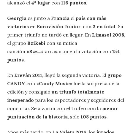
alcanzó el
4º lugar
con
116 puntos
.
Georgia
es junto a
Francia
el
país con más
victorias
en
Eurovisión Junior
, con
3 en total
. Su
primer triunfo no tardó en llegar. En
Limasol 2008
,
el grupo
Bzikebi
con su mítica
canción
«Bzz…»
arrasaron en la votación con
154
puntos
.
En
Ereván 2011
, llegó la segunda victoria. El
grupo
CANDY
con
«Candy Music»
fue la sorpresa de la
edición y consiguió
un triunfo totalmente
inesperado
para los espectadores y seguidores del
concurso. Se alzaron con el trofeo con la
menor
puntuación de la historia
, solo
108 puntos
.
Años más tarde, en
La Valeta 2016
, los
jurados