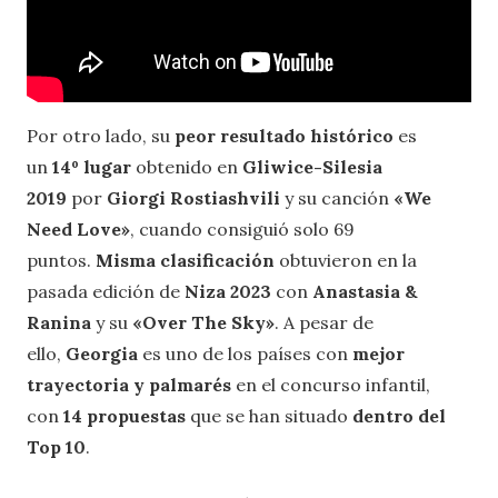
Por otro lado, su
peor resultado histórico
es
un
14º lugar
obtenido en
Gliwice-Silesia
2019
por
Giorgi Rostiashvili
y su canción
«We
Need Love»
, cuando consiguió solo 69
puntos.
Misma clasificación
obtuvieron en la
pasada edición de
Niza 2023
con
Anastasia &
Ranina
y su
«Over The Sky»
. A pesar de
ello,
Georgia
es uno de los países con
mejor
trayectoria y palmarés
en el concurso infantil,
con
14 propuestas
que se han situado
dentro del
Top 10
.