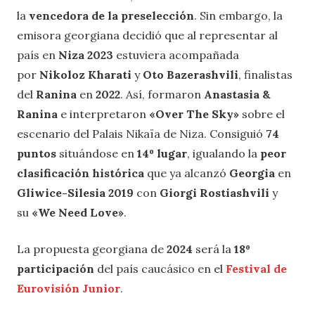
la
vencedora de la preselección
. Sin embargo, la
emisora georgiana decidió que al representar al
país en
Niza 2023
estuviera acompañada
por
Nikoloz Kharati
y
Oto Bazerashvili
, finalistas
del
Ranina
en
2022
. Así, formaron
Anastasia &
Ranina
e interpretaron
«Over The Sky»
sobre el
escenario del Palais Nikaïa de Niza. Consiguió
74
puntos
situándose en
14º lugar
, igualando la
peor
clasificación histórica
que ya alcanzó
Georgia
en
Gliwice-Silesia 2019
con
Giorgi Rostiashvili
y
su
«We Need Love»
.
La propuesta georgiana de
2024
será la
18º
participación
del país caucásico en el
Festival de
Eurovisión Junior
.