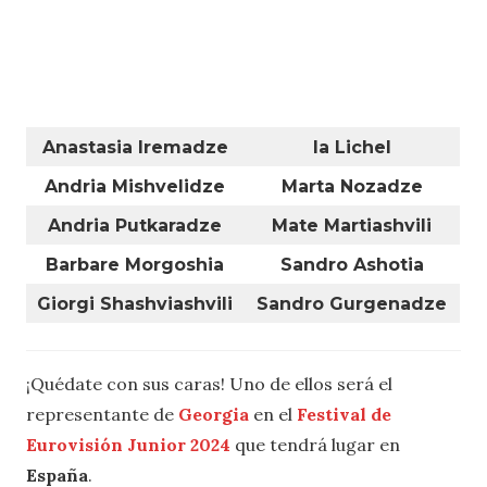
Anastasia Iremadze
Ia Lichel
Andria Mishvelidze
Marta Nozadze
Andria Putkaradze
Mate Martiashvili
Barbare Morgoshia
Sandro Ashotia
Giorgi Shashviashvili
Sandro Gurgenadze
¡Quédate con sus caras! Uno de ellos será el
representante de
Georgia
en el
Festival de
Eurovisión Junior
2024
que tendrá lugar en
España
.