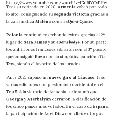
https://www.youtube.com/watch?v=IEqRlYCxPHw
Tras su retirada en 2020,
Armenia
volvió por todo
lo alto, consiguiendo su
segunda victoria
gracias a
la carismática
Maléna
con su
«Qami Qami»
.
Polonia
continuó cosechando éxitos gracias al 2º
lugar de
Sara James
y su
«Somebody»
. Por su parte,
los anfitriones franceses vibraron con el 3º puesto
que consiguió
Enzo
con su simpática canción
«Tic
Tac»
, siendo el favorito de los jurados.
París 2021 supuso un
nuevo giro al Cáucaso
, tras
varias ediciones con predominio occidental en el
Top 5. A la victoria de Armenia, se le sumó que
Georgia
y
Azerbaiyán
cerraron la clasificación de
los cinco países más votados. En el caso de
España
,
la participación de
Levi Díaz
con
«Reír»
otorgó a