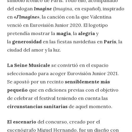
símbolo icónico de París. Todo ello, acompañado
del eslogan
Imagine
(
Imagina
, en español), inspirado
en
«J’Imagine»
, la canción con la que Valentina
venció en Eurovisión Junior 2020. El logotipo
pretendía mostrar la
magia
, la
alegría
y
la
generosidad
en las fiestas navideñas en
París
, la
ciudad del amor y la luz.
La Seine Musicale
se convirtió en el espacio
seleccionado para acoger Eurovisión Junior 2021.
Se apostó por un recinto
sensiblemente más
pequeño
que en ediciones previas con el objetivo
de celebrar el festival teniendo en cuenta las
circunstancias sanitarias
de aquel momento.
El escenario
del concurso, creado por el
escenógrafo Miguel Hernando, fue un diseño con