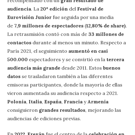
recompensado con un
gran resultado de
audiencia
. La
20º edición
del
Festival de
Eurovisión Junior
fue seguida por una media
de
7,9 millones de espectadores
(
12,80% de share)
.
La retrasmisión contó con más de
33 millones de
contactos
durante al menos un minuto. Respecto a
París 2021, el seguimiento
aumentó en casi
500.000
espectadores y se convirtió en la
tercera
audiencia más grande
desde 2011. Estos
buenos
datos
se trasladaron también a las diferentes
emisoras participantes, donde la mayoría de ellas
vieron aumentada su audiencia respecto a 2021.
Polonia
,
Italia
,
España
,
Francia
y
Armenia
consiguieron
grandes resultados
, mejorando las
audiencias de ediciones previas.
En
2022
,
Ereván
fue el centro de la
celebración en