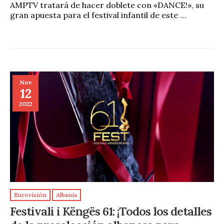
AMPTV tratará de hacer doblete con «DANCE!», su
gran apuesta para el festival infantil de este …
Nov
12
2022
Eurovisión
Albania
Festivali i Këngës 61: ¡Todos los detalles