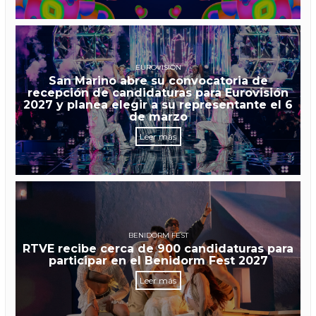
EUROVISIÓN
San Marino abre su convocatoria de
recepción de candidaturas para Eurovisión
2027 y planea elegir a su representante el 6
de marzo
Leer más
BENIDORM FEST
RTVE recibe cerca de 900 candidaturas para
participar en el Benidorm Fest 2027
Leer más