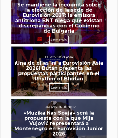
Se mantiene la incógnita sobre
la elección de la sede de
Eurovisión 2027: la emisora
anfitriona BNT niega que existan
discrepancias con el Gobierno
de Bulgaria
Leer más
EUROVISIÓN ASIA
¡Una de ellas irá a Eurovisión Asia
2026! Bután presenta las
propuestas participantes en el
Rhythm of Bhutan
Leer más
EUROVISIÓN JUNIOR
«Muzika Nas Spaja» será la
propuesta con la que Mija
Vujović representará a
Montenegro en Eurovisión Junior
2026