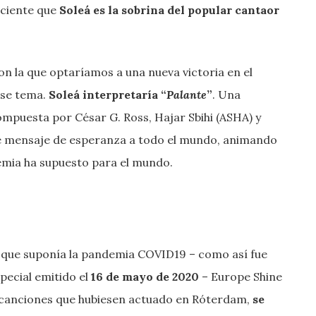
liciente que
Soleá es la sobrina del popular cantaor
con la que optaríamos a una nueva victoria en el
ese tema.
Soleá interpretaría “
Palante
”
. Una
mpuesta por César G. Ross, Hajar Sbihi (ASHA) y
te mensaje de esperanza a todo el mundo, animando
demia ha supuesto para el mundo.
o que suponía la pandemia COVID19 – como así fue
special emitido el
16 de mayo de 2020
– Europe Shine
s canciones que hubiesen actuado en Róterdam,
se