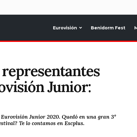
d
Eurovisión
Benidorm Fest
M
ternativo sobre la música y fiestas de toda Europa, Noticias diarias, op
 representantes
visión Junior:
co Eurovisión Junior 2020. Quedó en una gran 3º
festival? Te lo contamos en Escplus.