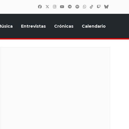
úsica
Entrevistas
Crónicas
Calendario
inión, Eurostars, y todo lo relacionado con el festival de