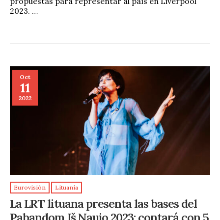
propuestas para representar al país en Liverpool
2023. …
Oct
11
2022
Eurovisión
Lituania
La LRT lituana presenta las bases del
Pabandom Iš Naujo 2023: contará con 5