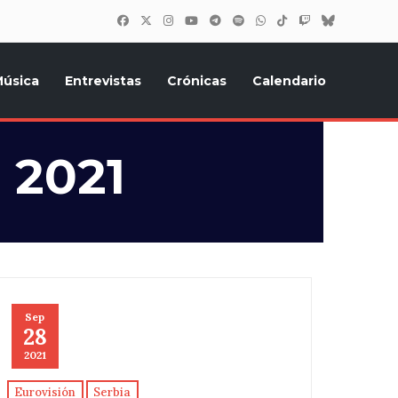
úsica
Entrevistas
Crónicas
Calendario
inión, Eurostars, y todo lo relacionado con el festival de
 2021
Sep
28
2021
Eurovisión
Serbia