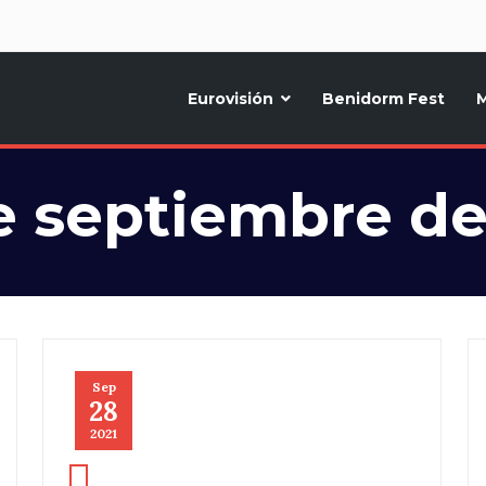
d
Eurovisión
Benidorm Fest
M
ternativo sobre la música y fiestas de toda Europa, Noticias diarias, op
e septiembre de
Sep
28
2021