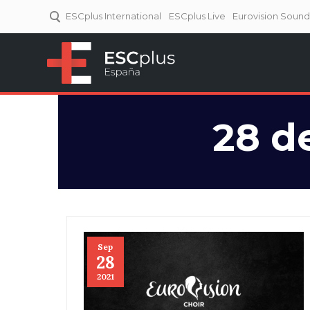
ESCplus International
ESCplus Live
Eurovision Soun
ESCplus España
Tu punto de referencia al
Eurovisión y NFs.
28 d
Sep
28
2021