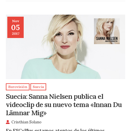
Nov
05
2017
Eurovisión
Suecia
Suecia: Sanna Nielsen publica el
videoclip de su nuevo tema «Innan Du
Lämnar Mig»
Cristhian Solano
En ESC+Plus estamos atentos de los últimos