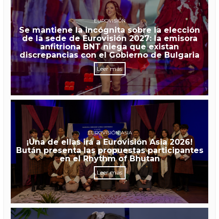
EUROVISIÓN
Se mantiene la incógnita sobre la elección
de la sede de Eurovisión 2027: la emisora
anfitriona BNT niega que existan
discrepancias con el Gobierno de Bulgaria
Leer más
EUROVISIÓN ASIA
¡Una de ellas irá a Eurovisión Asia 2026!
Bután presenta las propuestas participantes
en el Rhythm of Bhutan
Leer más