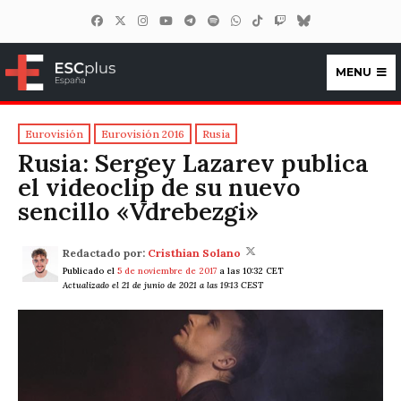
MENU
ESCplus España
Eurovisión
Eurovisión 2016
Rusia
Rusia: Sergey Lazarev publica
el videoclip de su nuevo
sencillo «Vdrebezgi»
Redactado por:
Cristhian Solano
Publicado el
5 de noviembre de 2017
a las 10:32 CET
Actualizado el 21 de junio de 2021 a las 19:13 CEST