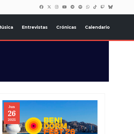
úsica
Entrevistas
Crónicas
Calendario
inión, Eurostars, y todo lo relacionado con el festival de
Jun
26
2025