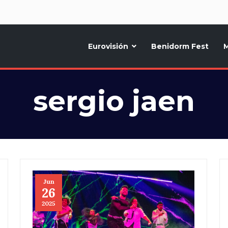
d
Eurovisión
Benidorm Fest
M
ternativo sobre la música y fiestas de toda Europa, Noticias diarias, op
sergio jaen
Jun
26
2025