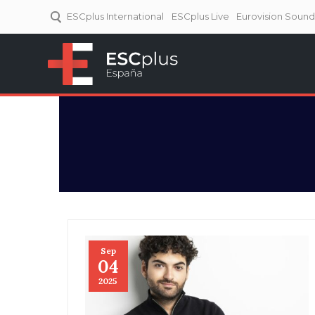
ESCplus International
ESCplus Live
Eurovision Soun
ESCplus España
Tu punto de referencia al
Eurovisión y NFs.
Sep
04
2025