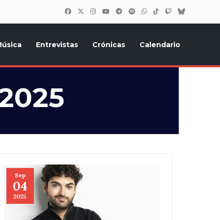
úsica
Entrevistas
Crónicas
Calendario
inión, Eurostars, y todo lo relacionado con el festival de
 2025
Sep
04
2025