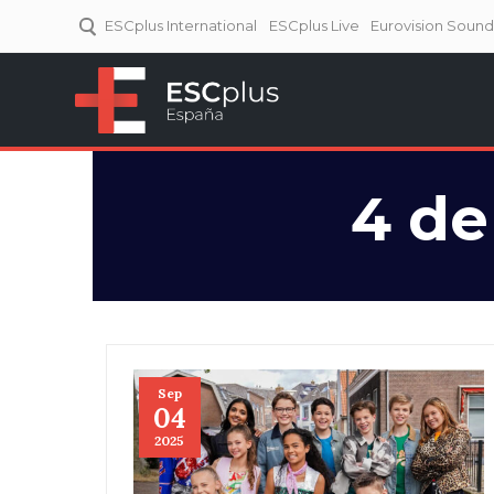
ESCplus International
ESCplus Live
Eurovision Soun
ESCplus España
Tu punto de referencia al
Eurovisión y NFs.
4 de
Sep
04
2025