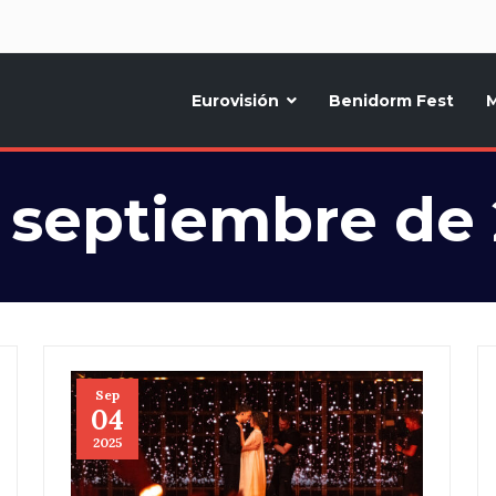
d
Eurovisión
Benidorm Fest
M
ternativo sobre la música y fiestas de toda Europa, Noticias diarias, op
 septiembre de
Sep
04
2025