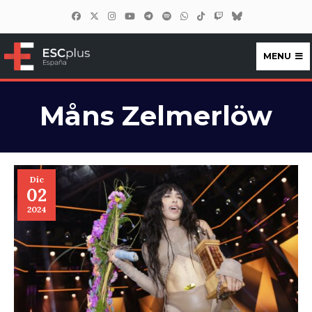
MENU
ESCplus España
Måns Zelmerlöw
Dic
02
2024