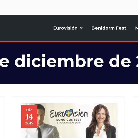
d
Eurovisión
Benidorm Fest
M
ternativo sobre la música y fiestas de toda Europa, Noticias diarias, op
de diciembre de 
Dic
14
2015