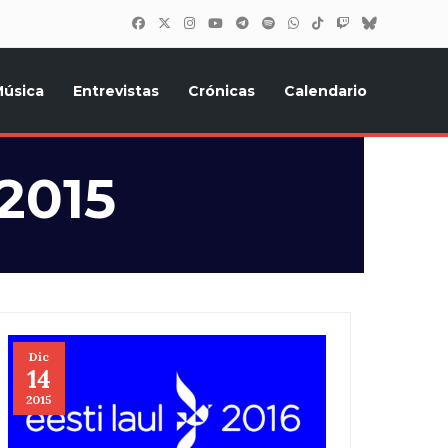
úsica
Entrevistas
Crónicas
Calendario
inión, Eurostars, y todo lo relacionado con el festival de
2015
Dic
14
2015