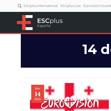
ESCplus International
ESCplus Live
Eurovision Soun
ESCplus España
Tu punto de referencia al
Eurovisión y NFs.
14 
Dic
14
2015