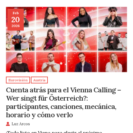
Feb
20
2026
Eurovisión
Austria
Cuenta atrás para el Vienna Calling –
Wer singt für Österreich?:
participantes, canciones, mecánica,
horario y cómo verlo
Luz Arcos
¡Todo listo en Viena para elegir al próximo