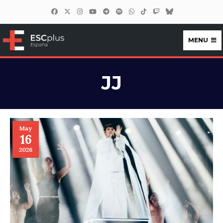
MENU
ESCplus España
JJ
May
16
2026