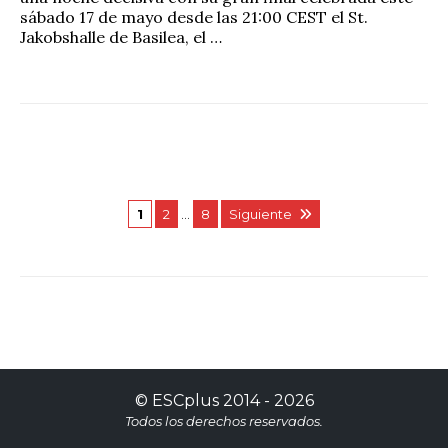
sábado 17 de mayo desde las 21:00 CEST el St.
Jakobshalle de Basilea, el …
1
2
…
8
Siguiente
©
ESCplus
2014 -
2026
Todos los derechos reservados.